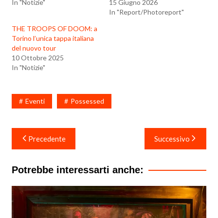
In "Notizie"
15 Giugno 2026
In "Report/Photoreport"
THE TROOPS OF DOOM: a
Torino l’unica tappa italiana
del nuovo tour
10 Ottobre 2025
In "Notizie"
Eventi
Possessed
Navigazione
Precedente
Successivo
articoli
Potrebbe interessarti anche: