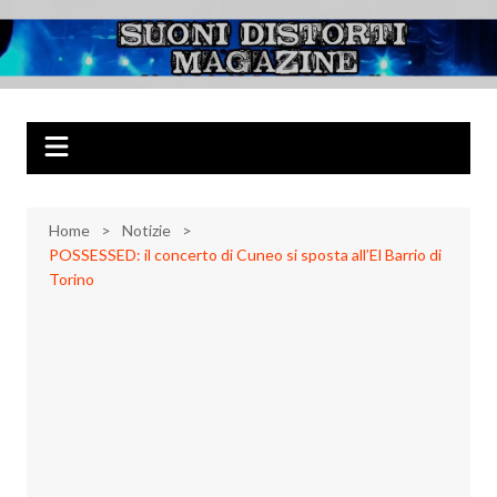
Salta
al
Suoni Distorti
Musica Rock, Metal, Punk e varie sonorità alternative
contenuto
Magazine
Home
Notizie
POSSESSED: il concerto di Cuneo si sposta all’El Barrio di
Torino