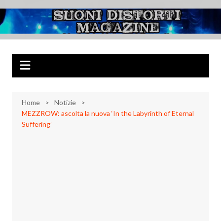
Salta
al
Suoni Distorti
Musica Rock, Metal, Punk e varie sonorità alternative
contenuto
Magazine
Home
Notizie
MEZZROW: ascolta la nuova ‘In the Labyrinth of Eternal
Suffering’