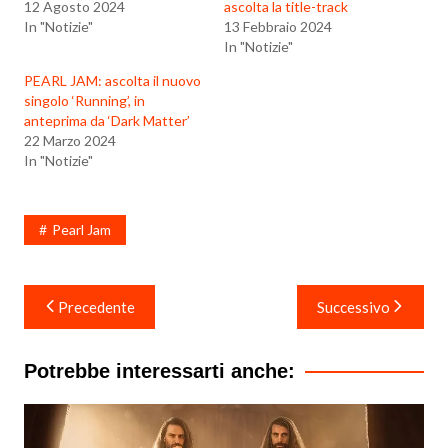
12 Agosto 2024
ascolta la title-track
In "Notizie"
13 Febbraio 2024
In "Notizie"
PEARL JAM: ascolta il nuovo
singolo ‘Running’, in
anteprima da ‘Dark Matter’
22 Marzo 2024
In "Notizie"
Pearl Jam
Navigazione
Precedente
Successivo
articoli
Potrebbe interessarti anche: