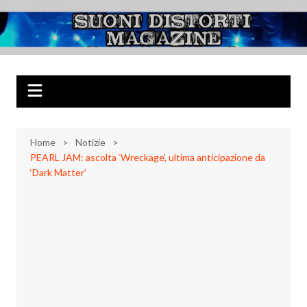
Salta
al
Suoni Distorti
Musica Rock, Metal, Punk e varie sonorità alternative
contenuto
Magazine
Home
Notizie
PEARL JAM: ascolta ‘Wreckage’, ultima anticipazione da
‘Dark Matter’