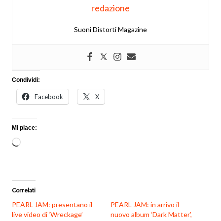
redazione
Suoni Distorti Magazine
Condividi:
Facebook
X
Mi piace:
Caricamento
in
corso…
Correlati
PEARL JAM: presentano il
PEARL JAM: in arrivo il
live video di ‘Wreckage’
nuovo album ‘Dark Matter’,