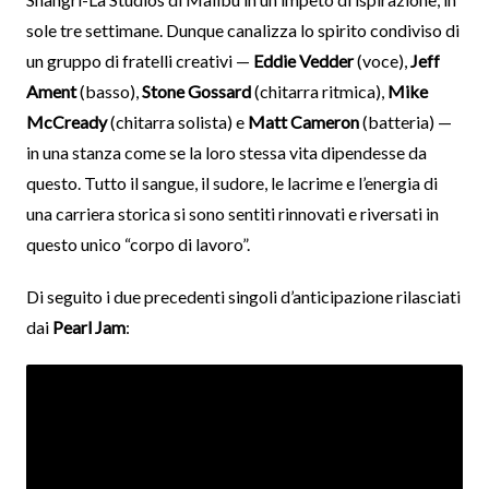
sole tre settimane. Dunque canalizza lo spirito condiviso di
un gruppo di fratelli creativi —
Eddie Vedder
(voce),
Jeff
Ament
(basso),
Stone Gossard
(chitarra ritmica),
Mike
McCready
(chitarra solista) e
Matt Cameron
(batteria) —
in una stanza come se la loro stessa vita dipendesse da
questo. Tutto il sangue, il sudore, le lacrime e l’energia di
una carriera storica si sono sentiti rinnovati e riversati in
questo unico “corpo di lavoro”.
Di seguito i due precedenti singoli d’anticipazione rilasciati
dai
Pearl Jam
: