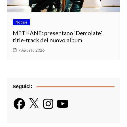
Notizie
METHANE: presentano ‘Demolate’,
title-track del nuovo album
7 Agosto 2026
Seguici:
Facebook
X
Instagram
YouTube