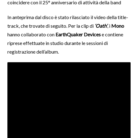
coincidere con il 25° anniversario di attività della band
In anteprima dal disco è stato rilasciato il video della title-
track, che trovate di seguito. Per la clip di
‘Oath’
, i
Mono
hanno collaborato con
EarthQuaker Devices
e contiene
riprese effettuate in studio durante le sessioni di
registrazione dell’album.