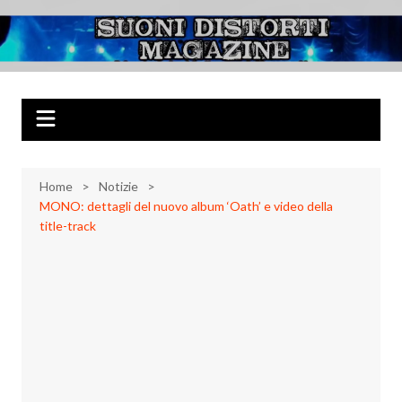
Salta
al
Suoni Distorti
Musica Rock, Metal, Punk e varie sonorità alternative
contenuto
Magazine
Home
Notizie
MONO: dettagli del nuovo album ‘Oath’ e video della
title-track