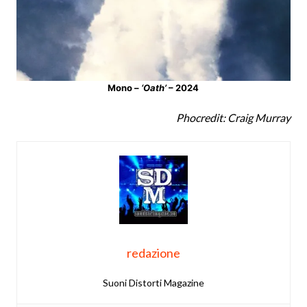
Mono –
‘Oath’
– 2024
Phocredit: Craig Murray
redazione
Suoni Distorti Magazine