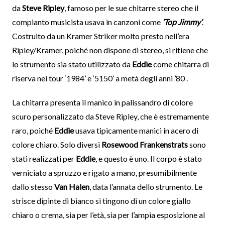
da
Steve Ripley
, famoso per le sue chitarre stereo che il
compianto musicista usava in canzoni come
‘Top Jimmy’
.
Costruito da un Kramer Striker molto presto nell’era
Ripley/Kramer, poiché non dispone di stereo, si ritiene che
lo strumento sia stato utilizzato da
Eddie
come chitarra di
riserva nei tour ‘1984’ e ‘5150’ a metà degli anni ’80 .
La chitarra presenta il manico in palissandro di colore
scuro personalizzato da Steve Ripley, che è estremamente
raro, poiché
Eddie
usava tipicamente manici in acero di
colore chiaro. Solo diversi
Rosewood Frankenstrats
sono
stati realizzati per
Eddie
, e questo è uno. Il corpo è stato
verniciato a spruzzo e rigato a mano, presumibilmente
dallo stesso
Van Halen
, data l’annata dello strumento. Le
strisce dipinte di bianco si tingono di un colore giallo
chiaro o crema, sia per l’età, sia per l’ampia esposizione al