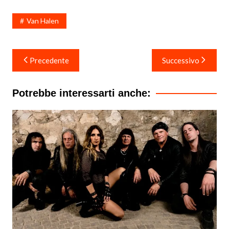
Van Halen
Navigazione
Precedente
Successivo
articoli
Potrebbe interessarti anche: