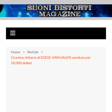
Salta
al
Suoni Distorti
Musica Rock, Metal, Punk e varie sonorità alternative
contenuto
Magazine
Home
Notizie
L’iconica chitarra di EDDIE VAN HALEN venduta per
50.000 dollari