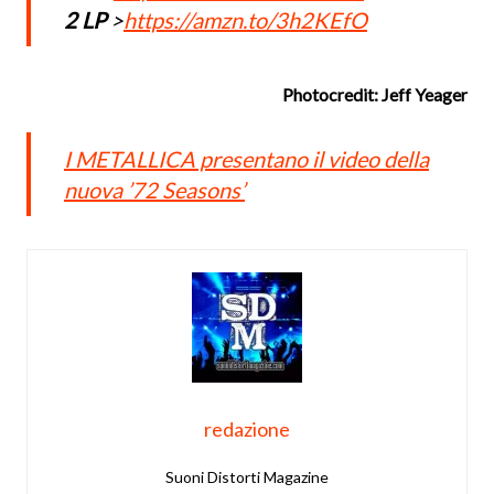
2 LP
>
https://amzn.to/3h2KEfO
Photocredit: Jeff Yeager
I METALLICA presentano il video della
nuova ’72 Seasons’
redazione
Suoni Distorti Magazine