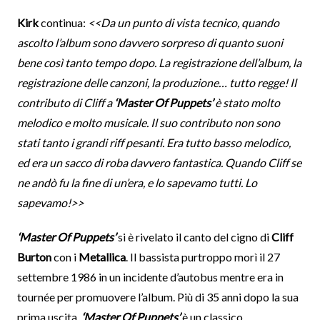
Kirk
continua:
<<Da un punto di vista tecnico, quando
ascolto l’album sono davvero sorpreso di quanto suoni
bene così tanto tempo dopo. La registrazione dell’album, la
registrazione delle canzoni, la produzione… tutto regge! Il
contributo di Cliff a
‘Master Of Puppets’
è stato molto
melodico e molto musicale. Il suo contributo non sono
stati tanto i grandi riff pesanti. Era tutto basso melodico,
ed era un sacco di roba davvero fantastica. Quando Cliff se
ne andò fu la fine di un’era, e lo sapevamo tutti. Lo
sapevamo!>>
‘Master Of Puppets’
si è rivelato il canto del cigno di
Cliff
Burton
con i
Metallica
. Il bassista purtroppo morì il 27
settembre 1986 in un incidente d’autobus mentre era in
tournée per promuovere l’album. Più di 35 anni dopo la sua
prima uscita,
‘Master Of Puppets’
è un classico