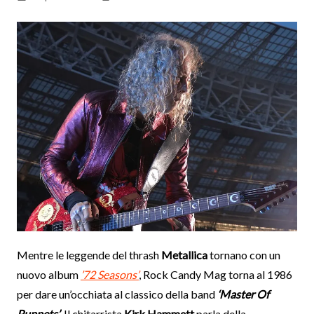
Mentre le leggende del thrash
Metallica
tornano con un
nuovo album
’72 Seasons’
, Rock Candy Mag torna al 1986
per dare un’occhiata al classico della band
‘Master Of
Puppets’
. Il chitarrista
Kirk Hammett
parla della