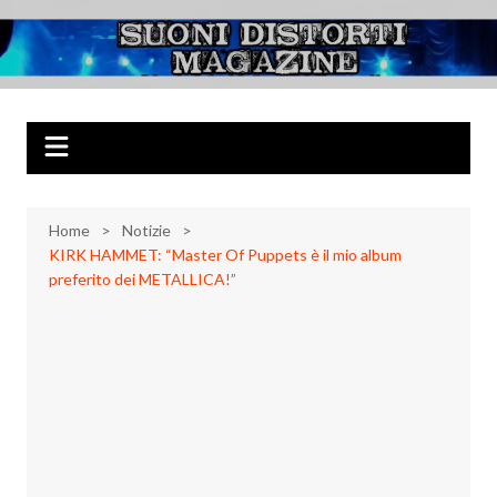
Salta
al
Suoni Distorti
Musica Rock, Metal, Punk e varie sonorità alternative
contenuto
Magazine
Home
Notizie
KIRK HAMMET: “Master Of Puppets è il mio album
preferito dei METALLICA!”