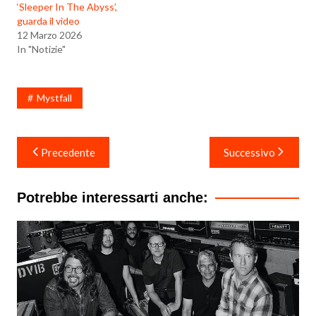
‘Sleeper In The Abyss’,
guarda il video
12 Marzo 2026
In "Notizie"
Mystfall
Navigazione
Precedente
Successivo
articoli
Potrebbe interessarti anche: