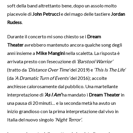
soft della band altrettanto bene, dopo un assolo molto
piacevole di
John Petrucci
e del mago delle tastiere
Jordan
Rudess
.
Durante il concerto mi sono chiesto se i
Dream
Theater
avrebbero mantenuto ancora qualche song degli
anni insieme a
Mike Mangini
nella scaletta. La risposta è
arrivata presto con l’esecuzione di
‘Barstool Warrior’
(tratto da
‘Distance Over Time’
del 2019) e
‘This Is The Life’
(da
‘A Dramatic Turn of Events’
del 2016); accolte
anch’esse calorosamente dal pubblico. Una martellante
interpretazione di
‘As I Am’
ha mandato i
Dream Theater
in
una pausa di 20 minuti… e la seconda metà ha avuto un
inizio grandioso con la prima interpretazione dal vivo in
Italia del nuovo singolo
‘Night Terror’
.