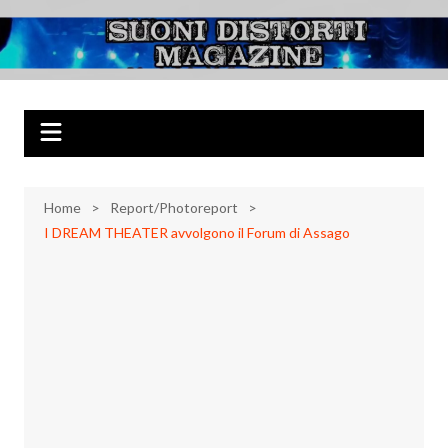
Salta
al
Suoni Distorti
Musica Rock, Metal, Punk e varie sonorità alternative
contenuto
Magazine
Home
Report/Photoreport
I DREAM THEATER avvolgono il Forum di Assago