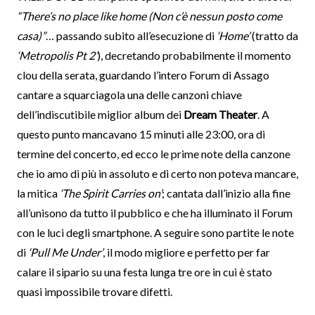
“There’s no place like home (Non c’è nessun posto come
casa)”
… passando subito all’esecuzione di
‘Home’
(tratto da
‘Metropolis Pt 2’
), decretando probabilmente il momento
clou della serata, guardando l’intero Forum di Assago
cantare a squarciagola una delle canzoni chiave
dell’indiscutibile miglior album dei
Dream Theater
. A
questo punto mancavano 15 minuti alle 23:00, ora di
termine del concerto, ed ecco le prime note della canzone
che io amo di più in assoluto e di certo non poteva mancare,
la mitica
‘The Spirit Carries on’
; cantata dall’inizio alla fine
all’unisono da tutto il pubblico e che ha illuminato il Forum
con le luci degli smartphone. A seguire sono partite le note
di
‘Pull Me Under’
, il modo migliore e perfetto per far
calare il sipario su una festa lunga tre ore in cui è stato
quasi impossibile trovare difetti.