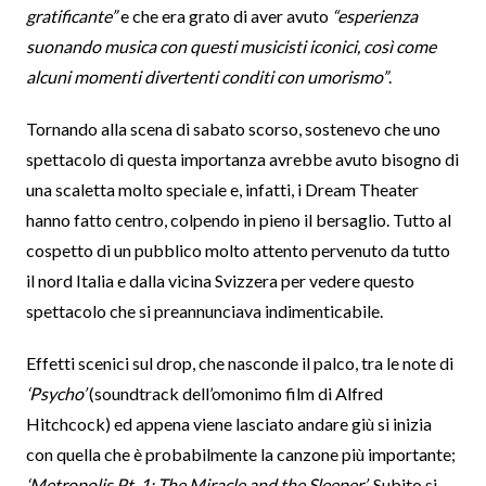
gratificante”
e che era grato di aver avuto
“esperienza
suonando musica con questi musicisti iconici, così come
alcuni momenti divertenti conditi con umorismo”
.
Tornando alla scena di sabato scorso, sostenevo che uno
spettacolo di questa importanza avrebbe avuto bisogno di
una scaletta molto speciale e, infatti, i Dream Theater
hanno fatto centro, colpendo in pieno il bersaglio. Tutto al
cospetto di un pubblico molto attento pervenuto da tutto
il nord Italia e dalla vicina Svizzera per vedere questo
spettacolo che si preannunciava indimenticabile.
Effetti scenici sul drop, che nasconde il palco, tra le note di
‘Psycho’
(soundtrack dell’omonimo film di Alfred
Hitchcock) ed appena viene lasciato andare giù si inizia
con quella che è probabilmente la canzone più importante;
‘Metropolis Pt. 1: The Miracle and the Sleeper’
. Subito si