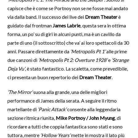
capisce che è come se Portnoy non se ne fosse mai andato
via dalla band. Il successo dei live dei
Dream Theater
è
guidato dal frontman
James Labrie
, questa sera in ottima
forma, un po’ su di giri in alcuni punti, ma è un cavillo da
parte di uno (il sottoscritto) che va’ ai loro spettacoli da 30
anni. Passare direttamente da
‘Metropolis Pt 1’
alle prime
due canzoni di
‘Metropolis Pt 2: Overture 1928’
e
‘Strange
Deja Vu’
, è stato fantastico. La scaletta, come prevedibile,
ci presenta un buon repertorio dei
Dream Theater
.
‘The Mirror’
suona alla grande, una delle migliori
performance di James della serata. A seguire il ritmo
martellante di
‘Panic Attack’
consente alla leggendaria
sezione ritmica riunita,
Mike Portnoy / John Myung
, di
ricordare a tutti che coppia fantastica sono stati e sono
tuttora, mentre
‘Hollow Years’
mette in mostra il lato più