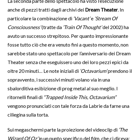
La seconda parte dello spettacolo ha visto l’esecuzione
anche di pezzi tratti dagli archivi dei
Dream Theater
. In
particolare la combinazione di
‘Vacant’
e
‘Stream Of
Consciousness’
(tratte da
‘Train Of Thought’
del 2002) ha
avuto un successo strepitoso. Per quanto impressionante
fosse tutto ciò che era venuto fini a questo momento, non
sarebbe stato uno spettacolo per l’anniversario dei Dream
Theater senza che eseguissero uno dei loro pezzi epici da
oltre 20 minuti… Le note iniziali di
‘Octavarium’
prendono il
sopravvento, i successivi minuti volano via in una
sbalorditiva esibizione di prog metal al suo meglio. I
ritornelli finali di
“Trapped Inside This, Octavarium”
vengono pronunciati con tale forza da Labrie da farne una
ciliegina sulla torta.
Sui megaschermi parte la proiezione del videoclip di
‘The
Wizard Of Oz’
in un punto specifico del film, che ci diceva: