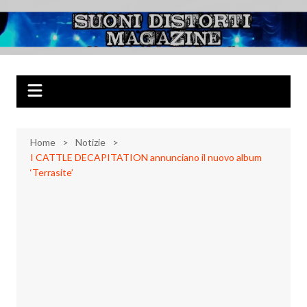
Salta
al
Suoni Distorti
Musica Rock, Metal, Punk e varie sonorità alternative
contenuto
Magazine
Home
Notizie
I CATTLE DECAPITATION annunciano il nuovo album
‘Terrasite’