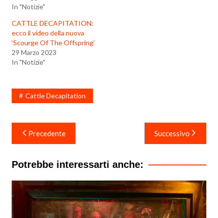
In "Notizie"
CATTLE DECAPITATION:
ecco il video della nuova
‘Scourge Of The Offspring’
29 Marzo 2023
In "Notizie"
Cattle Decapitation
Navigazione
Precedente
Successivo
articoli
Potrebbe interessarti anche: