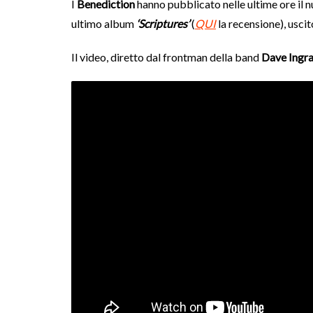
I
Benediction
hanno pubblicato nelle ultime ore il 
ultimo album
‘Scriptures’
(
QUI
la recensione), usci
Il video, diretto dal frontman della band
Dave Ingr