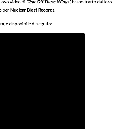
nuovo video di
‘Tear Off These Wings’
, brano tratto dal loro
to per
Nuclear Blast Records
.
am
, è disponibile di seguito: