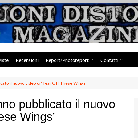
Suoni Distorti Ma
viste
Recensioni
Report/Photoreport
Contatti
Photogallery da Facebook
Staff
to il nuovo video di ‘Tear Off These Wings’
o pubblicato il nuovo
hese Wings’