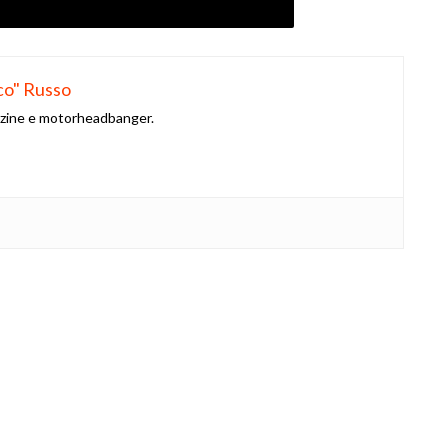
co" Russo
azine e motorheadbanger.