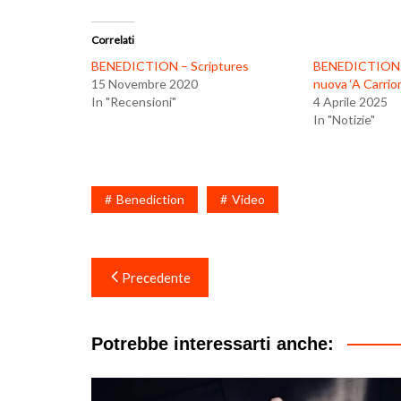
Correlati
BENEDICTION – Scriptures
BENEDICTION: il
15 Novembre 2020
nuova ‘A Carrio
In "Recensioni"
4 Aprile 2025
In "Notizie"
Benediction
Video
Navigazione
Precedente
articoli
Potrebbe interessarti anche: