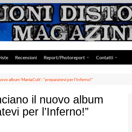
Suoni Distorti Ma
viste
Recensioni
Report/Photoreport
Contatti
Photogallery da Facebook
Staff
vo album ‘ManiaCult’: “preparatevi per l’Inferno!”
iano il nuovo album
tevi per l’Inferno!”