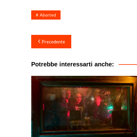
Aborted
Navigazione
Precedente
articoli
Potrebbe interessarti anche: