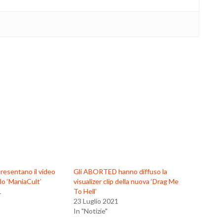
esentano il video
Gli ABORTED hanno diffuso la
lo ‘ManiaCult’
visualizer clip della nuova ‘Drag Me
1
To Hell’
23 Luglio 2021
In "Notizie"