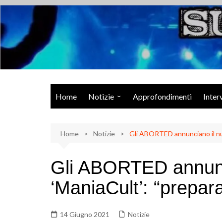
Salta
al
contenuto
Musica Rock, Metal, Punk e varie sonorità alternative
Home
Notizie
Approfondimenti
Inter
Rock Talk
Home
Eventi
Notizie
Gli ABORTED annunciano il nuo
Video
Gli ABORTED annunc
Libri
‘ManiaCult’: “prepara
14 Giugno 2021
Notizie