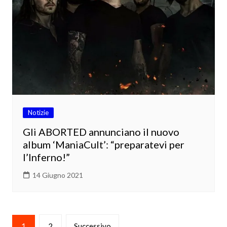
Notizie
Gli ABORTED annunciano il nuovo
album ‘ManiaCult’: “preparatevi per
l’Inferno!”
14 Giugno 2021
Paginazione
1
2
Successivo