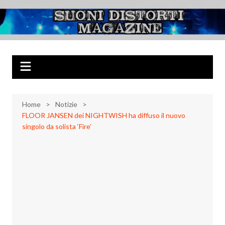
Salta
al
Suoni Distorti
Musica Rock, Metal, Punk e varie sonorità alternative
contenuto
Magazine
Home
Notizie
FLOOR JANSEN dei NIGHTWISH ha diffuso il nuovo
singolo da solista ‘Fire’