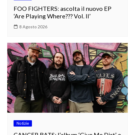
FOO FIGHTERS: ascolta il nuovo EP
‘Are Playing Where??? Vol. II’
8 Agosto 2026
Notizie
CANCER BATS: l’album ‘Give Me Dirt’ e