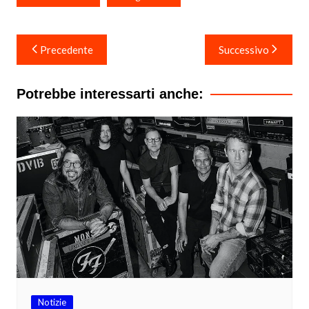
Navigazione
Precedente
Successivo
articoli
Potrebbe interessarti anche:
Notizie