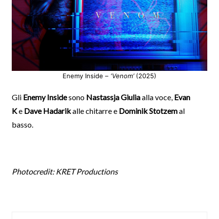
Enemy Inside –
‘Venom’
(2025)
Gli
Enemy Inside
sono
Nastassja Giulia
alla voce,
Evan
K
e
Dave Hadarik
alle chitarre e
Dominik Stotzem
al
basso.
Photocredit: KRET Productions