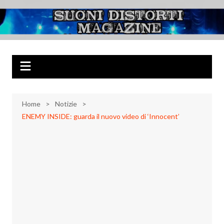
Salta
al
Suoni Distorti
Musica Rock, Metal, Punk e varie sonorità alternative
contenuto
Magazine
Home
Notizie
ENEMY INSIDE: guarda il nuovo video di ‘Innocent’