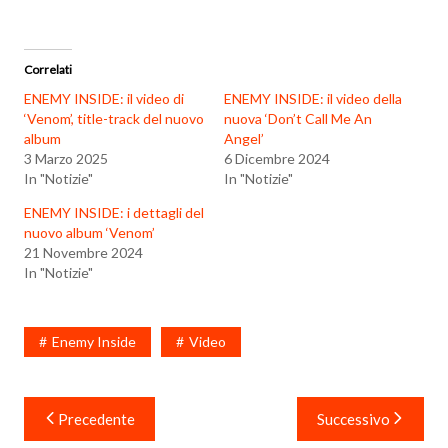
Correlati
ENEMY INSIDE: il video di
ENEMY INSIDE: il video della
‘Venom’, title-track del nuovo
nuova ‘Don’t Call Me An
album
Angel’
3 Marzo 2025
6 Dicembre 2024
In "Notizie"
In "Notizie"
ENEMY INSIDE: i dettagli del
nuovo album ‘Venom’
21 Novembre 2024
In "Notizie"
Enemy Inside
Video
Navigazione
Precedente
Successivo
articoli