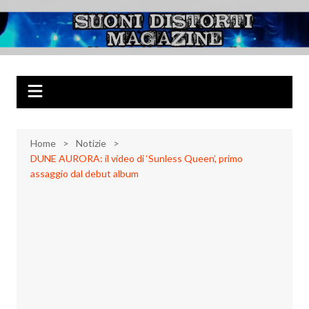
Salta
al
Suoni Distorti
Musica Rock, Metal, Punk e varie sonorità alternative
contenuto
Magazine
Home
Notizie
DUNE AURORA: il video di ‘Sunless Queen’, primo
assaggio dal debut album