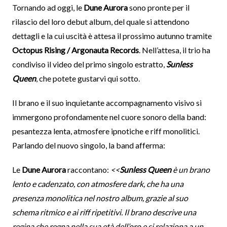
Tornando ad oggi, le
Dune Aurora
sono pronte per il
rilascio del loro debut album, del quale si attendono
dettagli e la cui uscità è attesa il prossimo autunno tramite
Octopus Rising / Argonauta Records
. Nell’attesa, il trio ha
condiviso il video del primo singolo estratto,
Sunless
Queen
, che potete gustarvi qui sotto.
Il brano e il suo inquietante accompagnamento visivo si
immergono profondamente nel cuore sonoro della band:
pesantezza lenta, atmosfere ipnotiche e riff monolitici.
Parlando del nuovo singolo, la band afferma:
Le
Dune Aurora
raccontano:
<<
Sunless Queen
è un brano
lento e cadenzato, con atmosfere dark, che ha una
presenza monolitica nel nostro album, grazie al suo
schema ritmico e ai riff ripetitivi. Il brano descrive una
regina che regna nella sua età dell’oro e si relaziona a un