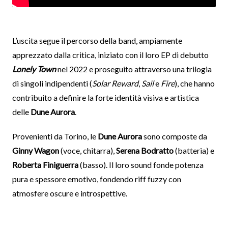
L’uscita segue il percorso della band, ampiamente
apprezzato dalla critica, iniziato con il loro EP di debutto
Lonely Town
nel 2022 e proseguito attraverso una trilogia
di singoli indipendenti (
Solar Reward
,
Sail
e
Fire
), che hanno
contribuito a definire la forte identità visiva e artistica
delle
Dune Aurora
.
Provenienti da Torino, le
Dune Aurora
sono composte da
Ginny Wagon
(voce, chitarra),
Serena Bodratto
(batteria) e
Roberta Finiguerra
(basso). Il loro sound fonde potenza
pura e spessore emotivo, fondendo riff fuzzy con
atmosfere oscure e introspettive.