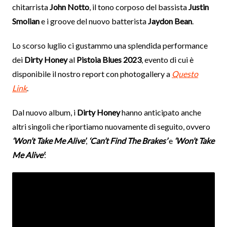
chitarrista
John Notto
, il tono corposo del bassista
Justin
Smolian
e i groove del nuovo batterista
Jaydon Bean
.
Lo scorso luglio ci gustammo una splendida performance
dei
Dirty Honey
al
Pistoia Blues 2023
, evento di cui è
disponibile il nostro report con photogallery a
Questo
Link
.
Dal nuovo album, i
Dirty Honey
hanno anticipato anche
altri singoli che riportiamo nuovamente di seguito, ovvero
‘Won’t Take Me Alive’
,
‘Can’t Find The Brakes’
e
‘Won’t Take
Me Alive’
: