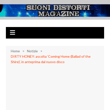
Salta
al
Suoni Distorti
Musica Rock, Metal, Punk e varie sonorità alternative
contenuto
Magazine
Home
Notizie
DIRTY HONEY: ascolta ‘Coming Home (Ballad of the
Shire)’, in anteprima dal nuovo disco