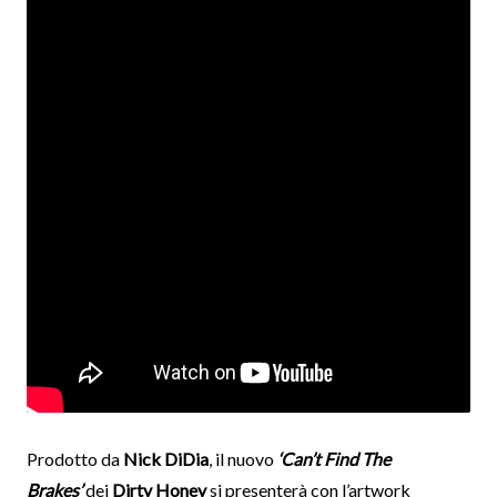
Prodotto da
Nick DiDia
, il nuovo
‘Can’t Find The
Brakes’
dei
Dirty Honey
si presenterà con l’artwork