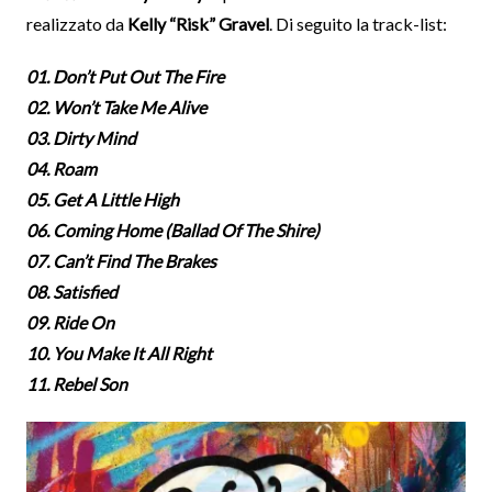
realizzato da
Kelly “Risk” Gravel
. Di seguito la track-list:
01. Don’t Put Out The Fire
02. Won’t Take Me Alive
03. Dirty Mind
04. Roam
05. Get A Little High
06. Coming Home (Ballad Of The Shire)
07. Can’t Find The Brakes
08. Satisfied
09. Ride On
10. You Make It All Right
11. Rebel Son