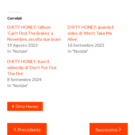
Correlati
DIRTY HONEY: l’album
DIRTY HONEY: guarda il
‘Can’t Find The Brakes’ a
video di ‘Won’t Take Me
Novembre, ascolta due brani
Alive’
19 Agosto 2023
16 Settembre 2023
In "Notizie"
In "Notizie"
DIRTY HONEY: fuori il
videoclip di ‘Don’t Put Out
The Fire’
8 Settembre 2024
In "Notizie"
Dirty Honey
Navigazione
Precedente
Successivo