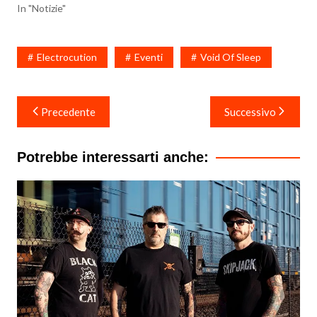
In "Notizie"
Electrocution
Eventi
Void Of Sleep
Navigazione
Precedente
Successivo
articoli
Potrebbe interessarti anche: