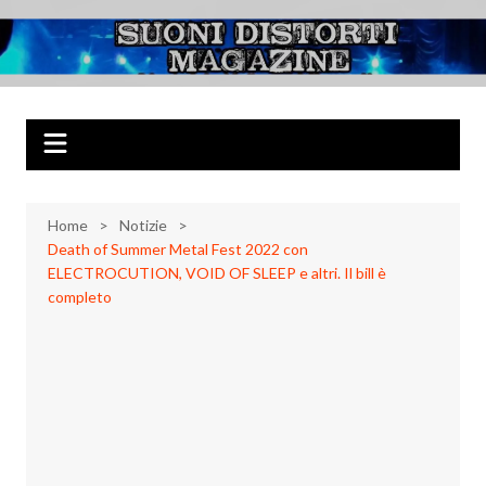
Salta
al
Suoni Distorti
Musica Rock, Metal, Punk e varie sonorità alternative
contenuto
Magazine
Home
Notizie
Death of Summer Metal Fest 2022 con
ELECTROCUTION, VOID OF SLEEP e altri. Il bill è
completo