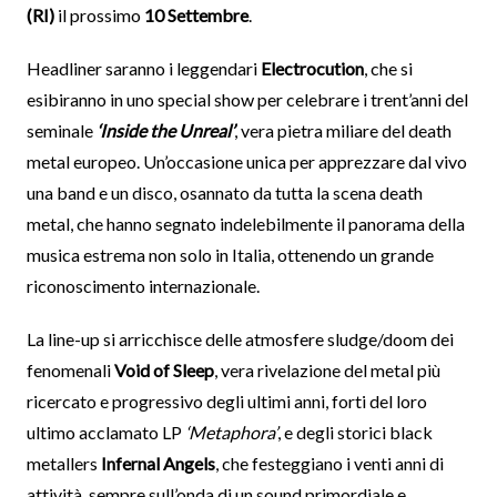
(RI)
il prossimo
10 Settembre
.
Headliner saranno i leggendari
Electrocution
, che si
esibiranno in uno special show per celebrare i trent’anni del
seminale
‘Inside the Unreal’
, vera pietra miliare del death
metal europeo. Un’occasione unica per apprezzare dal vivo
una band e un disco, osannato da tutta la scena death
metal, che hanno segnato indelebilmente il panorama della
musica estrema non solo in Italia, ottenendo un grande
riconoscimento internazionale.
La line-up si arricchisce delle atmosfere sludge/doom dei
fenomenali
Void of Sleep
, vera rivelazione del metal più
ricercato e progressivo degli ultimi anni, forti del loro
ultimo acclamato LP
‘Metaphora’
, e degli storici black
metallers
Infernal Angels
, che festeggiano i venti anni di
attività, sempre sull’onda di un sound primordiale e