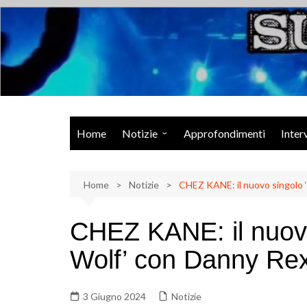
Salta
al
contenuto
Musica Rock, Metal, Punk e varie sonorità alternative
Home
Notizie
Approfondimenti
Inter
Rock Talk
Home
Eventi
Notizie
CHEZ KANE: il nuovo singolo
Video
CHEZ KANE: il nuovo
Libri
Wolf’ con Danny Re
3 Giugno 2024
Notizie