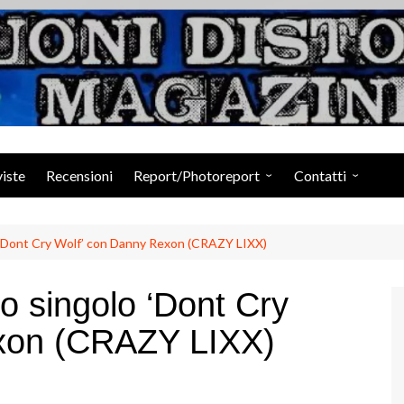
Suoni Distorti Ma
viste
Recensioni
Report/Photoreport
Contatti
Photogallery da Facebook
Staff
 ‘Dont Cry Wolf’ con Danny Rexon (CRAZY LIXX)
 singolo ‘Dont Cry
xon (CRAZY LIXX)