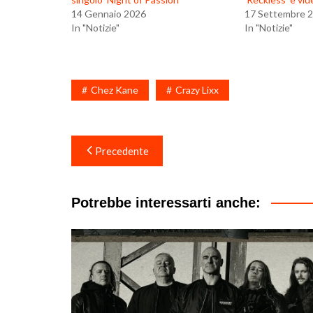
14 Gennaio 2026
17 Settembre 
In "Notizie"
In "Notizie"
Chez Kane
Crazy Lixx
Navigazione
Precedente
articoli
Potrebbe interessarti anche: