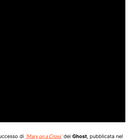
 successo di
‘Mary on a Cross’
dei
Ghost
, pubblicata nel