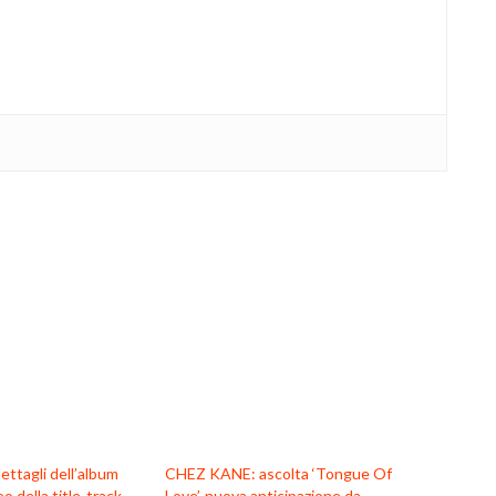
ttagli dell’album
CHEZ KANE: ascolta ‘Tongue Of
o della title-track
Love’, nuova anticipazione da