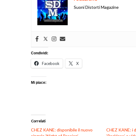
Suoni Distorti Magazine
Condividi:
Facebook
X
Mi piace:
Correlati
CHEZ KANE: disponibile il nuovo
CHEZ KANE: i de
singolo ‘Night of Passion’
‘Reckless’ e vide