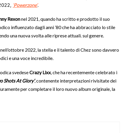
 2022,
‘Powerzone’
.
nny Rexon
nel 2021, quando ha scritto e prodotto il suo
ico influenzato dagli anni ’80 che ha abbracciato lo stile
do una nuova svolta alle riprese attuali. sul genere.
 nell’ottobre 2022, la stella e il talento di Chez sono davvero
odici e una voce incredibile.
elodica svedese
Crazy Lixx
, che ha recentemente celebrato i
o Shots At Glory’
, contenente interpretazioni rivisitate dei
duramente per completare il loro nuovo album originale, la