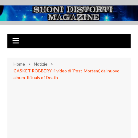
Salta
al
Suoni Distorti
Musica Rock, Metal, Punk e varie sonorità alternative
contenuto
Magazine
Home
Notizie
CASKET ROBBERY: il video di ‘Post-Mortem’, dal nuovo
album ‘Rituals of Death’