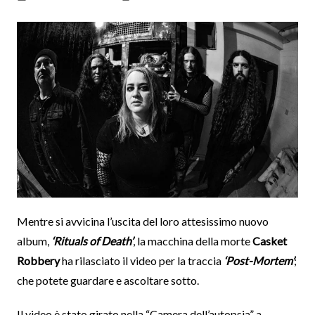
Mentre si avvicina l’uscita del loro attesissimo nuovo
album,
‘Rituals of Death’
, la macchina della morte
Casket
Robbery
ha rilasciato il video per la traccia
‘Post-Mortem’
;
che potete guardare e ascoltare sotto.
Il video è stato girato nella “Camera dell’autopsia” a