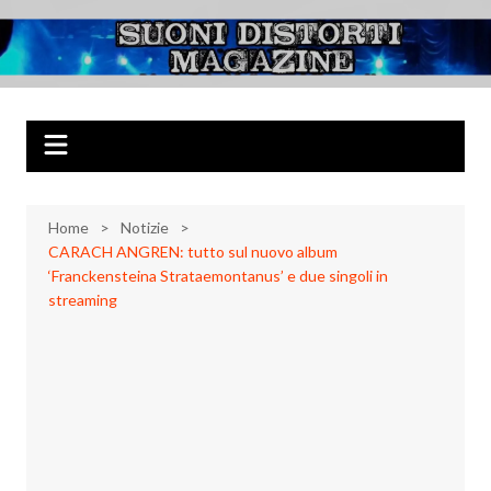
Salta
al
Suoni Distorti
Musica Rock, Metal, Punk e varie sonorità alternative
contenuto
Magazine
Home
Notizie
CARACH ANGREN: tutto sul nuovo album
‘Franckensteina Strataemontanus’ e due singoli in
streaming