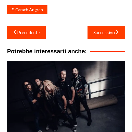
Carach Angren
Navigazione
Precedente
Successivo
articoli
Potrebbe interessarti anche: