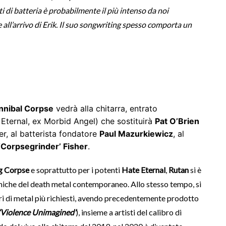
i di batteria è probabilmente il più intenso da noi
ll’arrivo di Erik. Il suo songwriting spesso comporta un
nnibal Corpse
vedrà alla chitarra, entrato
Eternal, ex Morbid Angel) che sostituirà
Pat O’Brien
er, al batterista fondatore
Paul Mazurkiewicz
, al
‘Corpsegrinder’ Fisher
.
g Corpse
e soprattutto per i potenti
Hate Eternal
,
Rutan
si è
iche del death metal contemporaneo. Allo stesso tempo, si
i di metal più richiesti, avendo precedentemente prodotto
‘Violence Unimagined’
), insieme a artisti del calibro di