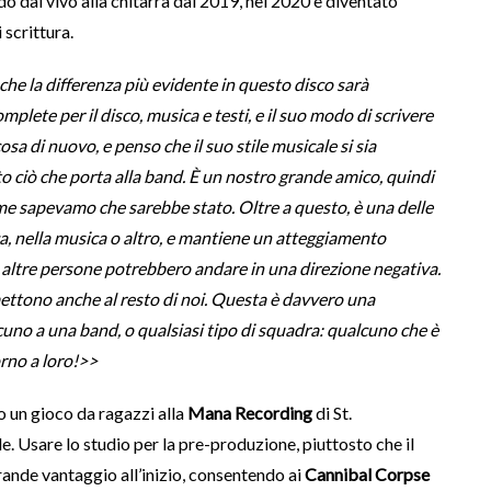
do dal vivo alla chitarra dal 2019, nel 2020 è diventato
scrittura.
he la differenza più evidente in questo disco sarà
omplete per il disco, musica e testi, e il suo modo di scrivere
a di nuovo, e penso che il suo stile musicale si sia
o ciò che porta alla band. È un nostro grande amico, quindi
ome sapevamo che sarebbe stato. Oltre a questo, è una delle
, nella musica o altro, e mantiene un atteggiamento
 cui altre persone potrebbero andare in una direzione negativa.
ettono anche al resto di noi. Questa è davvero una
uno a una band, o qualsiasi tipo di squadra: qualcuno che è
orno a loro!>>
to un gioco da ragazzi alla
Mana Recording
di St.
e. Usare lo studio per la pre-produzione, piuttosto che il
grande vantaggio all’inizio, consentendo ai
Cannibal Corpse