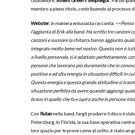
Goatwhore,
Soilent Green
e
Belphegor
. Partecipan
membro a pieno titolo, contribuendo al processo di 
Webster
, in maniera entusiasta racconta:
<<Penso c
l’aggiunta di Erik alla band. Ha scritto tre canzoni c
canzoni e suonare la chitarra hanno aggiunto qualcos
integrato molto bene nel nostro. Questo non è tutt
a livello personale, si è adattato perfettamente, c
persone che lavorano più duramente che io conosca
positivo e ad alta energia in situazioni difficili in
Questa energia e questa grande attitudine si trasm
situazione perfetta da avere quando aggiungi qualc
bravo in quello che fa e ispira anche le persone int
Con
Rutan
nella band, fargli produrre il disco è sta
Petersburg, in Florida, la sua base operativa central
loro spazio per le prove come al solito, è stato un 