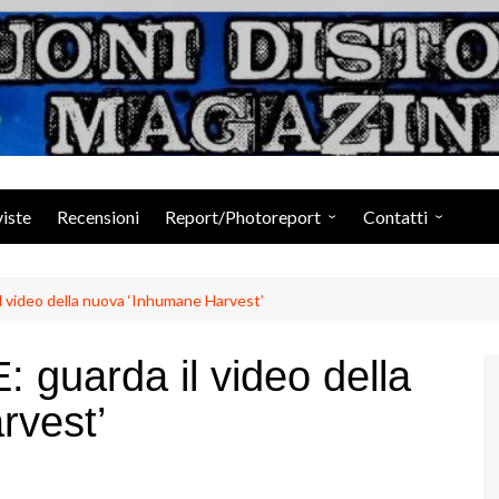
Suoni Distorti Ma
viste
Recensioni
Report/Photoreport
Contatti
Photogallery da Facebook
Staff
video della nuova ‘Inhumane Harvest’
uarda il video della
rvest’