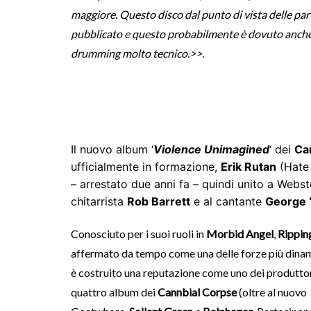
maggiore. Questo disco dal punto di vista delle part
pubblicato e questo probabilmente è dovuto anche a
drumming molto tecnico.>>.
Il nuovo album ‘
Violence Unimagined
‘ dei
Ca
ufficialmente in formazione,
Erik Rutan
(Hate 
– arrestato due anni fa – quindi unito a Webst
chitarrista
Rob Barrett
e al cantante
George 
Conosciuto per i suoi ruoli in
Morbid Angel
,
Rippin
affermato da tempo come una delle forze più dinam
è costruito una reputazione come uno dei produttor
quattro album dei
Cannbial Corpse
(oltre al nuovo