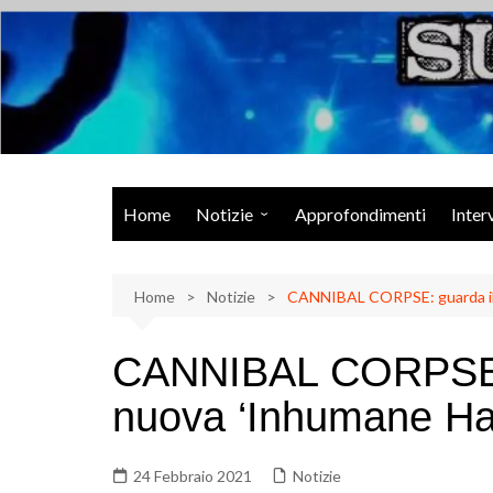
Salta
al
contenuto
Musica Rock, Metal, Punk e varie sonorità alternative
Home
Notizie
Approfondimenti
Inter
Rock Talk
Home
Eventi
Notizie
CANNIBAL CORPSE: guarda il 
Video
CANNIBAL CORPSE: g
Libri
nuova ‘Inhumane Ha
24 Febbraio 2021
Notizie