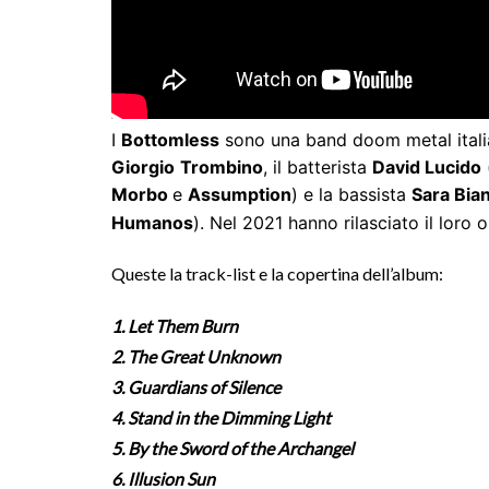
I
Bottomless
sono una band doom metal italian
Giorgio
Trombino
, il batterista
David Lucido
Morbo
e
Assumption
) e la bassista
Sara Bian
Humanos
). Nel 2021 hanno rilasciato il lor
Queste la track-list e la copertina dell’album:
1. Let Them Burn
2. The Great Unknown
3. Guardians of Silence
4. Stand in the Dimming Light
5. By the Sword of the Archangel
6. Illusion Sun