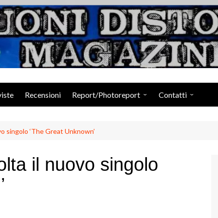
Suoni Distorti Ma
viste
Recensioni
Report/Photoreport
Contatti
Photogallery da Facebook
Staff
o singolo ‘The Great Unknown’
a il nuovo singolo
’