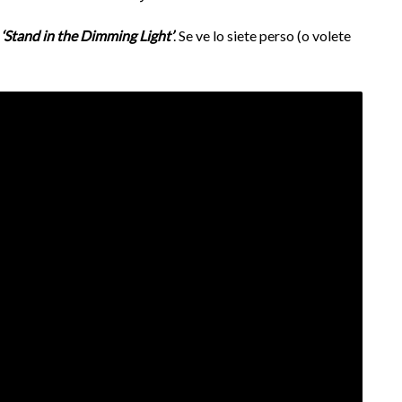
o
‘Stand in the Dimming Light’
. Se ve lo siete perso (o volete