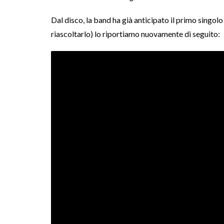
Dal disco, la band ha già anticipato il primo singol
riascoltarlo) lo riportiamo nuovamente di seguito: