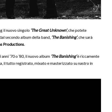
ng il nuovo singolo
‘The Great Unknown’
, che potete
e dal secondo album della band,
‘The Banishing’
, che sarà
ms Productions
.
 anni ’70 o ’80, il nuovo album
‘The Banishing’
è riccamente
 il tutto registrato, mixato e masterizzato su nastro in