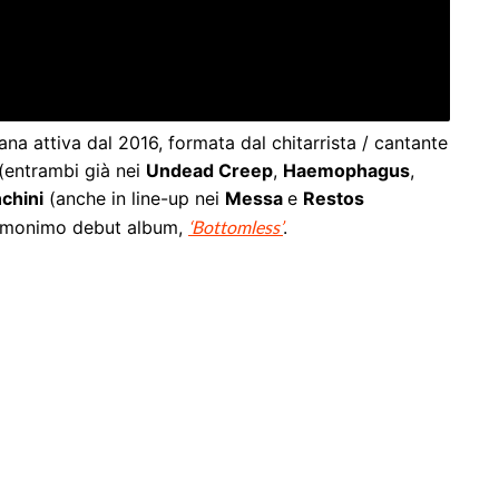
a attiva dal 2016, formata dal chitarrista / cantante
(entrambi già nei
Undead Creep
,
Haemophagus
,
chini
(anche in line-up nei
Messa
e
Restos
o omonimo debut album,
‘Bottomless’
.