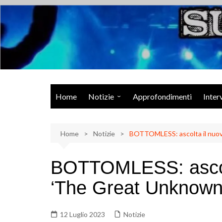
Salta
al
contenuto
Musica Rock, Metal, Punk e varie sonorità alternative
Home
Notizie
Approfondimenti
Inter
Rock Talk
Home
Eventi
Notizie
BOTTOMLESS: ascolta il nuov
Video
BOTTOMLESS: ascolt
Libri
‘The Great Unknown
12 Luglio 2023
Notizie