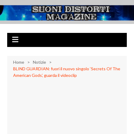
Salta
al
Suoni Distorti
Musica Rock, Metal, Punk e varie sonorità alternative
contenuto
Magazine
Home
Notizie
BLIND GUARDIAN: fuori il nuovo singolo ‘Secrets Of The
American Gods’, guarda il videoclip