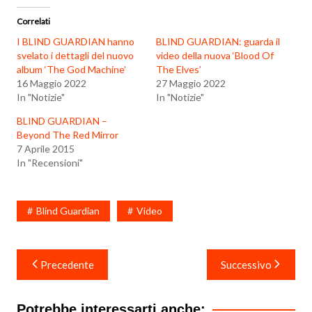
Correlati
I BLIND GUARDIAN hanno
BLIND GUARDIAN: guarda il
svelato i dettagli del nuovo
video della nuova ‘Blood Of
album ‘The God Machine’
The Elves’
16 Maggio 2022
27 Maggio 2022
In "Notizie"
In "Notizie"
BLIND GUARDIAN –
Beyond The Red Mirror
7 Aprile 2015
In "Recensioni"
Blind Guardian
Video
Navigazione
Precedente
Successivo
articoli
Potrebbe interessarti anche: