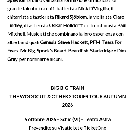
grande talento, tra cui il batterista
Nick D’Virgilio
, il
chitarrista e tastierista
Rikard Sjöblom
, la violinista
Clare
Lindley
, il tastierista
Oskar Holldorff
e il trombonista
Paul
Mitchell
. Musicisti che combinano la loro esperienza con
altre band quali
Genesis
,
Steve Hackett
,
PFM
,
Tears For
Fears
,
Mr Big
,
Spock’s Beard
,
Beardfish
,
Stackridge
e
Dim
Gray
, per nominarne alcuni.
BIG BIG TRAIN
THE WOODCUT & OTHER STORIES TOUR AUTUMN
2026
9 ottobre 2026 – Schio (VI) – Teatro Astra
Prevendite su Vivaticket e TicketOne