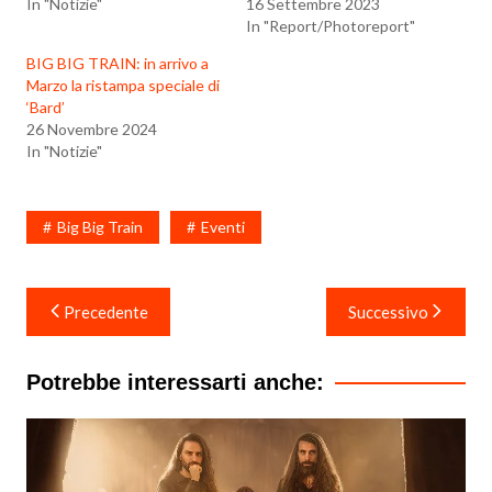
In "Notizie"
16 Settembre 2023
In "Report/Photoreport"
BIG BIG TRAIN: in arrivo a
Marzo la ristampa speciale di
‘Bard’
26 Novembre 2024
In "Notizie"
Big Big Train
Eventi
Navigazione
Precedente
Successivo
articoli
Potrebbe interessarti anche: