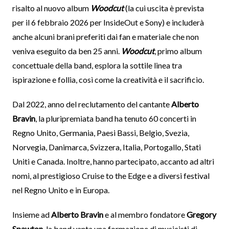
risalto al nuovo album
Woodcut
(la cui uscita è prevista
per il 6 febbraio 2026 per InsideOut e Sony) e includerà
anche alcuni brani preferiti dai fan e materiale che non
veniva eseguito da ben 25 anni.
Woodcut
, primo album
concettuale della band, esplora la sottile linea tra
ispirazione e follia, così come la creatività e il sacrificio.
Dal 2022, anno del reclutamento del cantante
Alberto
Bravin
, la pluripremiata band ha tenuto 60 concerti in
Regno Unito, Germania, Paesi Bassi, Belgio, Svezia,
Norvegia, Danimarca, Svizzera, Italia, Portogallo, Stati
Uniti e Canada. Inoltre, hanno partecipato, accanto ad altri
nomi, al prestigioso Cruise to the Edge e a diversi festival
nel Regno Unito e in Europa.
Insieme ad
Alberto Bravin
e al membro fondatore
Gregory
Spawton
, la band vanta una formazione di musicisti di