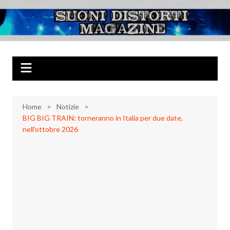
Salta
al
Suoni Distorti
Musica Rock, Metal, Punk e varie sonorità alternative
contenuto
Magazine
Home
Notizie
BIG BIG TRAIN: torneranno in Italia per due date,
nell’ottobre 2026