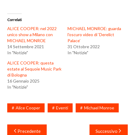
Correlati
ALICE COOPER: nel 2022
MICHAEL MONROE: guarda
unico show a Milano con
l’oscuro video di ‘Derelict
MICHAEL MONROE
Palace’
14 Settembre 2021
31 Ottobre 2022
In "Notizie"
In "Notizie"
ALICE COOPER: questa
estate al Sequoie Music Park
di Bologna
16 Gennaio 2025
In "Notizie"
Alice Cooper
Eventi
Michael Monroe
Navigazione
Precedente
Successivo