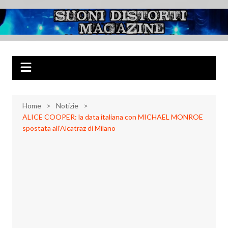
Salta
al
Suoni Distorti
Musica Rock, Metal, Punk e varie sonorità alternative
contenuto
Magazine
Home
Notizie
ALICE COOPER: la data italiana con MICHAEL MONROE
spostata all’Alcatraz di Milano