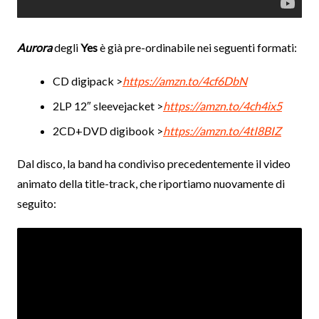
Aurora
degli
Yes
è già pre-ordinabile nei seguenti formati:
CD digipack >
https://amzn.to/4cf6DbN
2LP 12″ sleevejacket >
https://amzn.to/4ch4ix5
2CD+DVD digibook >
https://amzn.to/4tI8BIZ
Dal disco, la band ha condiviso precedentemente il video
animato della title-track, che riportiamo nuovamente di
seguito: