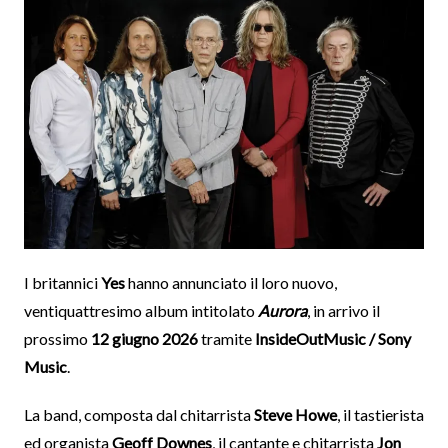
I britannici
Yes
hanno annunciato il loro nuovo,
ventiquattresimo album intitolato
Aurora
, in arrivo il
prossimo
12 giugno 2026
tramite
InsideOutMusic / Sony
Music
.
La band, composta dal chitarrista
Steve Howe
, il tastierista
ed organista
Geoff Downes
, il cantante e chitarrista
Jon