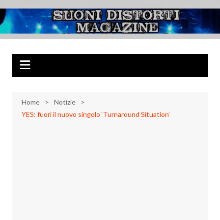
Salta
al
Suoni Distorti
Musica Rock, Metal, Punk e varie sonorità alternative
contenuto
Magazine
Home
Notizie
YES: fuori il nuovo singolo ‘Turnaround Situation’