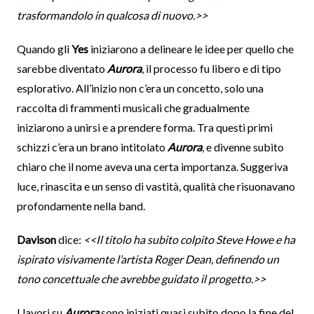
trasformandolo in qualcosa di nuovo.>>
Quando gli
Yes
iniziarono a delineare le idee per quello che
sarebbe diventato
Aurora
, il processo fu libero e di tipo
esplorativo. All’inizio non c’era un concetto, solo una
raccolta di frammenti musicali che gradualmente
iniziarono a unirsi e a prendere forma. Tra questi primi
schizzi c’era un brano intitolato
Aurora
, e divenne subito
chiaro che il nome aveva una certa importanza. Suggeriva
luce, rinascita e un senso di vastità, qualità che risuonavano
profondamente nella band.
Davison
dice:
<<Il titolo ha subito colpito Steve Howe e ha
ispirato visivamente l’artista Roger Dean, definendo un
tono concettuale che avrebbe guidato il progetto.>>
I lavori su
Aurora
sono iniziati quasi subito dopo la fine del