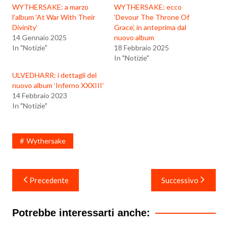
WYTHERSAKE: a marzo
WYTHERSAKE: ecco
l’album ‘At War With Their
‘Devour The Throne Of
Divinity’
Grace’, in anteprima dal
14 Gennaio 2025
nuovo album
In "Notizie"
18 Febbraio 2025
In "Notizie"
ULVEDHARR: i dettagli del
nuovo album ‘Inferno XXXIII’
14 Febbraio 2023
In "Notizie"
Wythersake
Navigazione
Precedente
Successivo
articoli
Potrebbe interessarti anche: