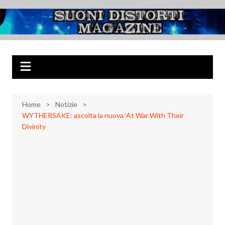
Salta
al
Suoni Distorti
Musica Rock, Metal, Punk e varie sonorità alternative
contenuto
Magazine
Home
Notizie
WYTHERSAKE: ascolta la nuova ‘At War With Their
Divinity