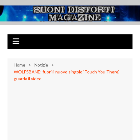
Salta
al
Suoni Distorti
Musica Rock, Metal, Punk e varie sonorità alternative
contenuto
Magazine
Home
Notizie
WOLFSBANE: fuori il nuovo singolo ‘Touch You There’,
guarda il video