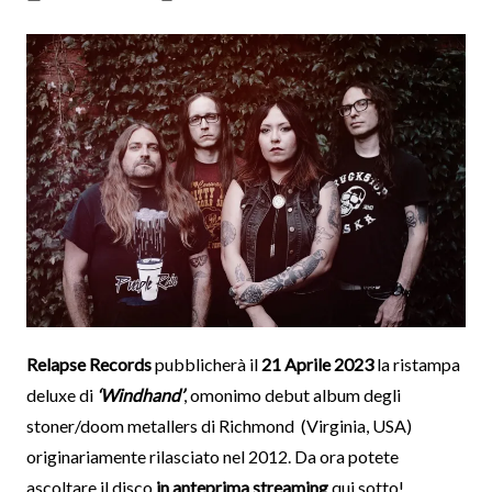
Relapse Records
pubblicherà il
21 Aprile 2023
la ristampa
deluxe di
‘Windhand’
, omonimo debut album degli
stoner/doom metallers di Richmond (Virginia, USA)
originariamente rilasciato nel 2012. Da ora potete
ascoltare il disco
in anteprima streaming
qui sotto!