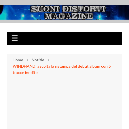
Salta
al
Suoni Distorti
Musica Rock, Metal, Punk e varie sonorità alternative
contenuto
Magazine
Home
Notizie
WINDHAND: ascolta la ristampa del debut album con 5
tracce inedite