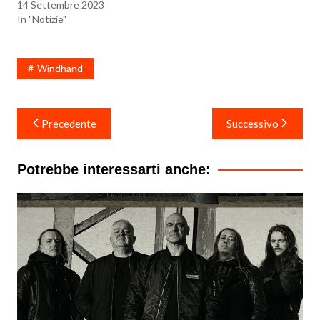
14 Settembre 2023
In "Notizie"
Windhand
Navigazione
Precedente
Successivo
articoli
Potrebbe interessarti anche: