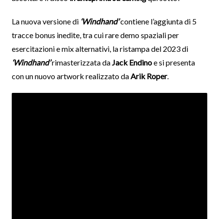
La nuova versione di
‘Windhand’
contiene l’aggiunta di 5
tracce bonus inedite, tra cui rare demo spaziali per
esercitazioni e mix alternativi, la ristampa del 2023 di
‘Windhand’
rimasterizzata da
Jack Endino
e si presenta
con un nuovo artwork realizzato da
Arik Roper
.