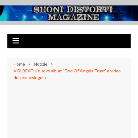
Salta
al
Suoni Distorti
Musica Rock, Metal, Punk e varie sonorità alternative
contenuto
Magazine
Home
Notizie
VOLBEAT: il nuovo album ‘God Of Angels Trust’ e video
del primo singolo