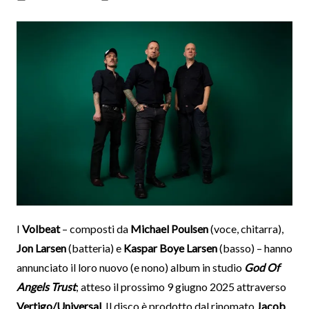
I
Volbeat
– composti da
Michael Poulsen
(voce, chitarra),
Jon Larsen
(batteria) e
Kaspar Boye Larsen
(basso) – hanno
annunciato il loro nuovo (e nono) album in studio
God Of
Angels Trust
; atteso il prossimo 9 giugno 2025 attraverso
Vertigo/Universal
. Il disco è prodotto dal rinomato
Jacob