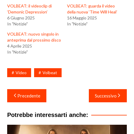
VOLBEAT: il videoclip di
VOLBEAT: guarda il video
‘Demonic Depression’
della nuova ‘Time Will Heal’
6 Giugno 2025
16 Maggio 2025
In "Notizie"
In "Notizie"
VOLBEAT: nuovo singolo in
anteprima dal prossimo disco
4 Aprile 2025
In "Notizie"
Video
Volbeat
Navigazione
Precedente
Successivo
articoli
Potrebbe interessarti anche: