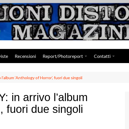
Suoni Distorti Ma
viste
Recensioni
Report/Photoreport
Contatti
Photogallery da Facebook
Staff
album ‘Anthology of Horror’, fuori due singoli
n arrivo l’album
, fuori due singoli