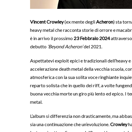
Vincent Crowley
(ex mente degli
Acheron
) sta tor
heavy metal che racconta storie di orrore e macabro
è in arrivo il prossimo
23 Febbraio 2024
attravers
debutto
‘Beyond Acheron’
del 2021.
Aspettatevi exploit epici e tradizionali dell’heavy 
accelerazione death metal della vecchia scuola, co
atmosferica con la sua solita voce ringhiante inquie
reparto solista che in quello dei riff, a volte funge
buona vecchia morte un giro più lento ed epico. I t
metal.
L’album si differenzia non drasticamente, ma abba
sia una continuazione che un’evoluzione.
Crowley
ha