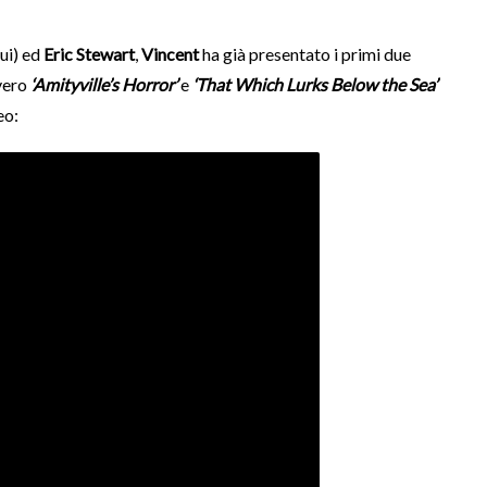
ui) ed
Eric Stewart
,
Vincent
ha già presentato i primi due
vero
‘Amityville’s Horror’
e
‘That Which Lurks Below the Sea’
eo: