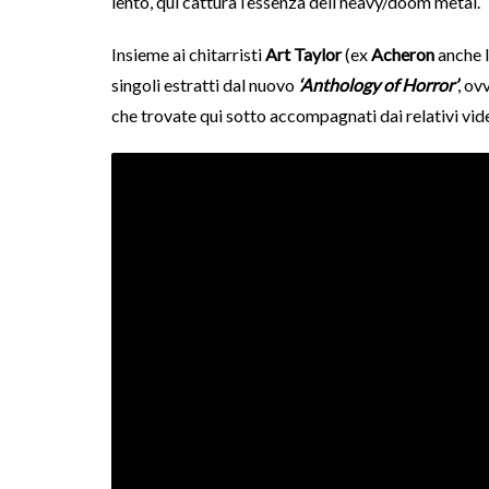
lento, qui cattura l’essenza dell’heavy/doom metal.
Insieme ai chitarristi
Art Taylor
(ex
Acheron
anche l
singoli estratti dal nuovo
‘Anthology of Horror’
, ov
che trovate qui sotto accompagnati dai relativi vid