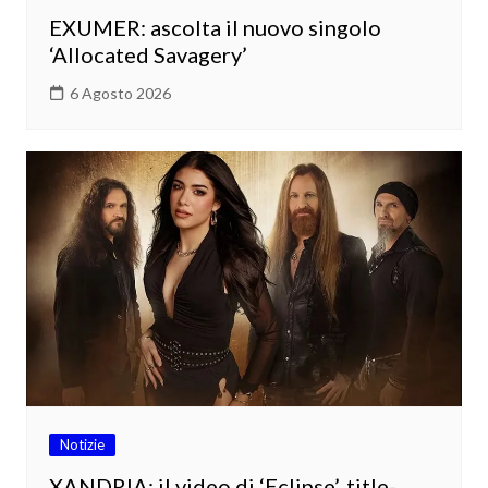
EXUMER: ascolta il nuovo singolo
‘Allocated Savagery’
6 Agosto 2026
Notizie
XANDRIA: il video di ‘Eclipse’, title-