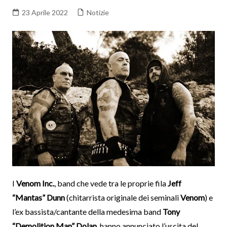
23 Aprile 2022
Notizie
I
Venom Inc.
, band che vede tra le proprie fila
Jeff
“Mantas” Dunn
(chitarrista originale dei seminali
Venom
) e
l’ex bassista/cantante della medesima band
Tony
“Demolition Man” Dolan
, hanno annunciato l’uscita del