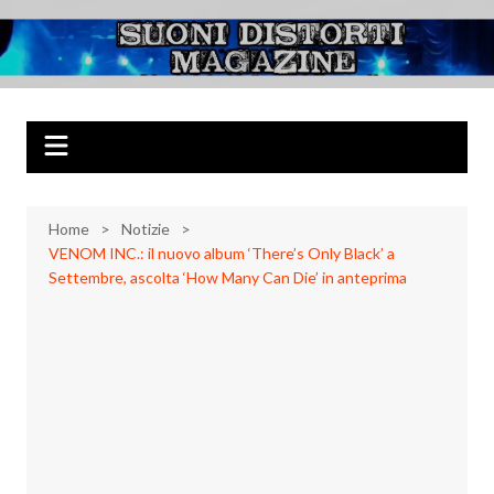
Salta
al
Suoni Distorti
Musica Rock, Metal, Punk e varie sonorità alternative
contenuto
Magazine
Home
Notizie
VENOM INC.: il nuovo album ‘There’s Only Black’ a
Settembre, ascolta ‘How Many Can Die’ in anteprima