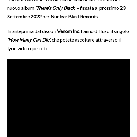
nuovo album
‘There’s Only Black’
– fissata al prossimo
23
Settembre 2022
per
Nuclear Blast Records
.
In anteprima dal disco, i
Venom Inc.
hanno diffuso il singolo
‘How Many Can Die’
, che potete ascoltare attraverso il
lyric video qui sotto: