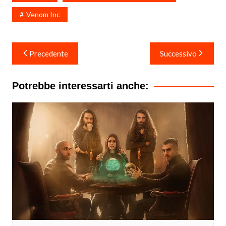
Venom Inc
Navigazione
Precedente
Successivo
articoli
Potrebbe interessarti anche: