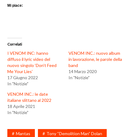
Mi piace:
Correlati
I VENOM INC: hanno
VENOM INC.: nuovo album
diffuso il lyric video del
in lavorazione, le parole della
nuovo singolo ‘Don’t Feed
band
Me Your Lies’
14 Marzo 2020
17 Giugno 2022
In "Notizie"
In "Notizie"
VENOM INC.: le date
italiane slittano al 2022
18 Aprile 2021
In "Notizie"
Mantas
Tony “Demolition Man” Dolan