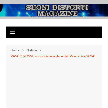
Salta
al
Suoni Distorti
Musica Rock, Metal, Punk e varie sonorità alternative
contenuto
Magazine
Home
Notizie
VASCO ROSSI: annunciate le date del ‘Vasco Live 2024’