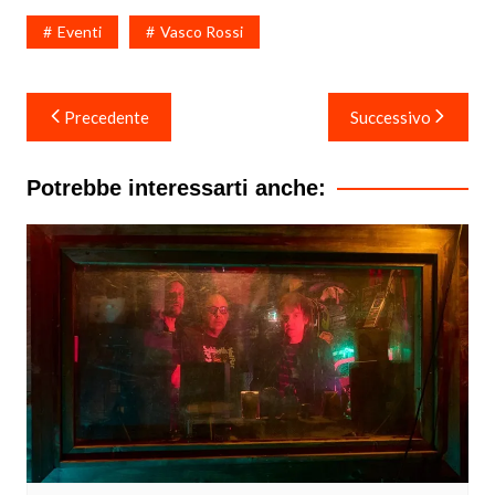
Eventi
Vasco Rossi
Navigazione
Precedente
Successivo
articoli
Potrebbe interessarti anche: