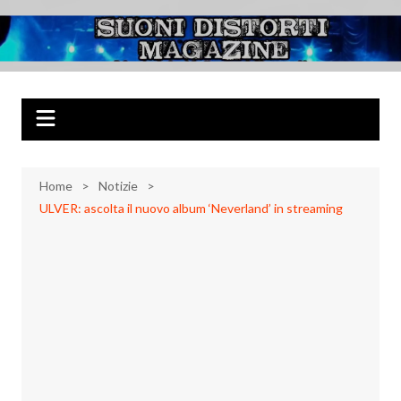
Salta
al
Suoni Distorti
Musica Rock, Metal, Punk e varie sonorità alternative
contenuto
Magazine
Home
Notizie
ULVER: ascolta il nuovo album ‘Neverland’ in streaming