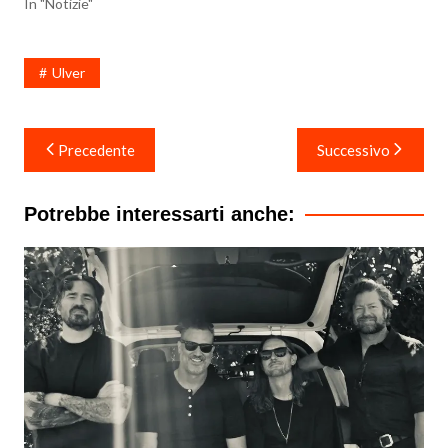
In "Notizie"
Ulver
Navigazione
Precedente
Successivo
articoli
Potrebbe interessarti anche: