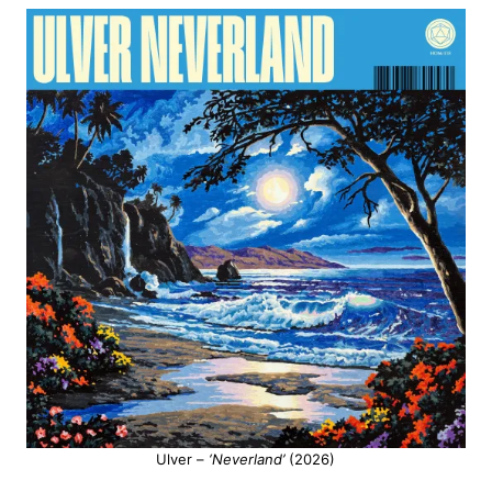
Ulver –
‘Neverland’
(2026)