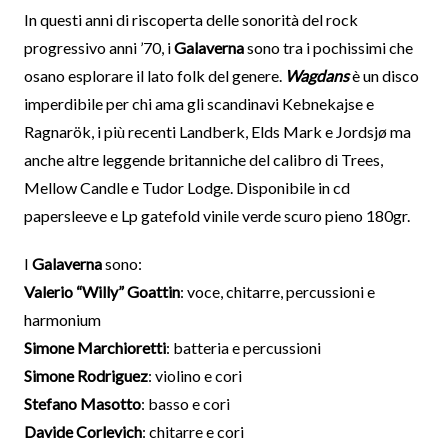
In questi anni di riscoperta delle sonorità del rock
progressivo anni ’70, i
Galaverna
sono tra i pochissimi che
osano esplorare il lato folk del genere.
Wagdans
è un disco
imperdibile per chi ama gli scandinavi Kebnekajse e
Ragnarök, i più recenti Landberk, Elds Mark e Jordsjø ma
anche altre leggende britanniche del calibro di Trees,
Mellow Candle e Tudor Lodge. Disponibile in cd
papersleeve e Lp gatefold vinile verde scuro pieno 180gr.
I
Galaverna
sono:
Valerio “Willy” Goattin
: voce, chitarre, percussioni e
harmonium
Simone Marchioretti
: batteria e percussioni
Simone Rodriguez
: violino e cori
Stefano Masotto
: basso e cori
Davide Corlevich
: chitarre e cori