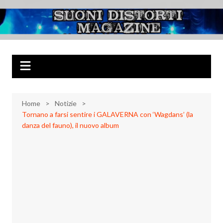
Salta
al
Suoni Distorti
Musica Rock, Metal, Punk e varie sonorità alternative
contenuto
Magazine
Home
Notizie
Tornano a farsi sentire i GALAVERNA con ‘Wagdans’ (la
danza del fauno), il nuovo album