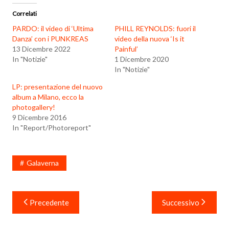
Correlati
PARDO: il video di ‘Ultima
PHILL REYNOLDS: fuori il
Danza’ con i PUNKREAS
video della nuova ‘Is it
13 Dicembre 2022
Painful’
In "Notizie"
1 Dicembre 2020
In "Notizie"
LP: presentazione del nuovo
album a Milano, ecco la
photogallery!
9 Dicembre 2016
In "Report/Photoreport"
Galaverna
Navigazione
Precedente
Successivo
articoli