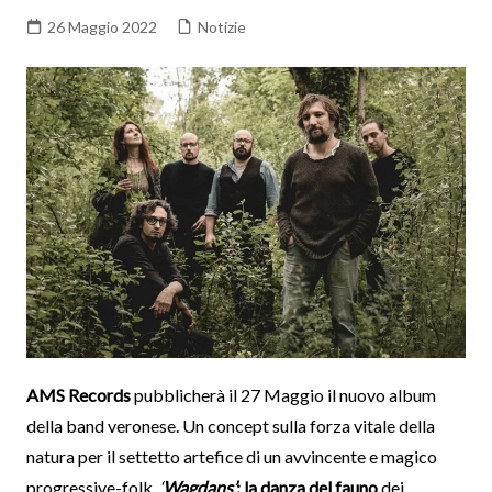
26 Maggio 2022
Notizie
AMS Records
pubblicherà il 27 Maggio il nuovo album
della band veronese. Un concept sulla forza vitale della
natura per il settetto artefice di un avvincente e magico
progressive-folk.
‘
Wagdans’
: la danza del fauno
dei