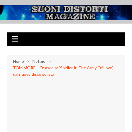
Salta
al
Suoni Distorti
Musica Rock, Metal, Punk e varie sonorità alternative
contenuto
Magazine
Home
Notizie
TOM MORELLO: ascolta ‘Soldier In The Army Of Love’,
dal nuovo disco solista