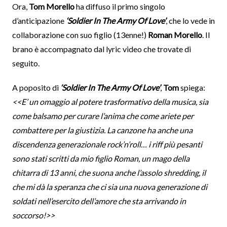
Ora,
Tom Morello
ha diffuso il primo singolo
d’anticipazione
‘Soldier In The Army Of Love’
, che lo vede in
collaborazione con suo figlio (13enne!)
Roman Morello
. Il
brano è accompagnato dal lyric video che trovate di
seguito.
A poposito di
‘Soldier In The Army Of Love’
,
Tom
spiega:
<<E’ un omaggio al potere trasformativo della musica, sia
come balsamo per curare l’anima che come ariete per
combattere per la giustizia. La canzone ha anche una
discendenza generazionale rock’n’roll… i riff più pesanti
sono stati scritti da mio figlio Roman, un mago della
chitarra di 13 anni, che suona anche l’assolo shredding, il
che mi dà la speranza che ci sia una nuova generazione di
soldati nell’esercito dell’amore che sta arrivando in
soccorso!>>