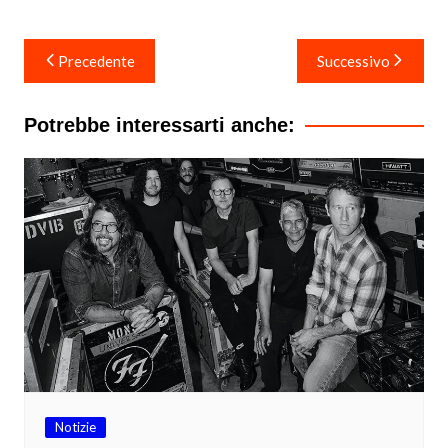
Navigazione
Precedente
Successivo
articoli
Potrebbe interessarti anche:
Notizie