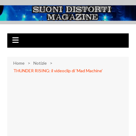
Salta
al
Suoni Distorti
Musica Rock, Metal, Punk e varie sonorità alternative
contenuto
Magazine
Home
Notizie
THUNDER RISING: il videoclip di ‘Mad Machine’