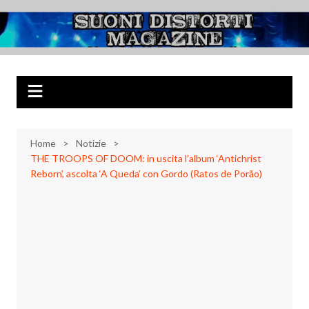
Salta
al
Suoni Distorti
Musica Rock, Metal, Punk e varie sonorità alternative
contenuto
Magazine
Home
Notizie
THE TROOPS OF DOOM: in uscita l’album ‘Antichrist
Reborn’, ascolta ‘A Queda’ con Gordo (Ratos de Porão)