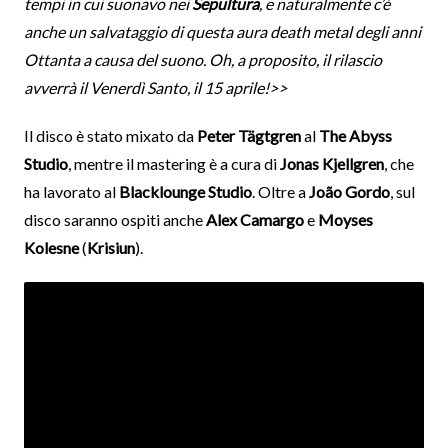
tempi in cui suonavo nei
Sepultura
, e naturalmente c’è
anche un salvataggio di questa aura death metal degli anni
Ottanta a causa del suono. Oh, a proposito, il rilascio
avverrà il Venerdì Santo, il 15 aprile!>>
Il disco è stato mixato da
Peter Tägtgren
al
The Abyss
Studio
, mentre il mastering è a cura di
Jonas Kjellgren
, che
ha lavorato al
Blacklounge Studio
. Oltre a
João Gordo
, sul
disco saranno ospiti anche
Alex Camargo
e
Moyses
Kolesne
(
Krisiun
).