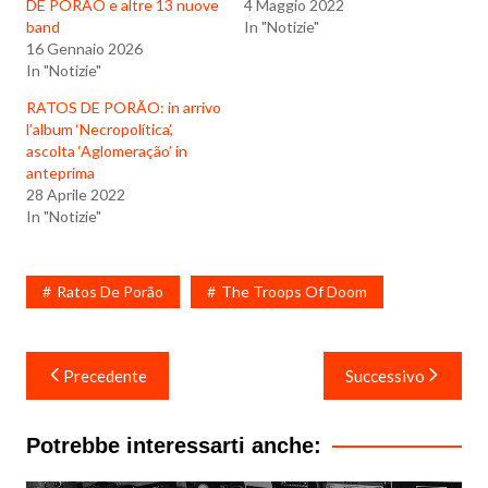
DE PORÃO e altre 13 nuove
4 Maggio 2022
band
In "Notizie"
16 Gennaio 2026
In "Notizie"
RATOS DE PORÃO: in arrivo
l’album ‘Necropolítica’,
ascolta ‘Aglomeração’ in
anteprima
28 Aprile 2022
In "Notizie"
Ratos De Porão
The Troops Of Doom
Navigazione
Precedente
Successivo
articoli
Potrebbe interessarti anche: