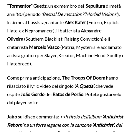
“Tormentor” Guedz
, un ex membro dei
Sepultura
di metà
anni ’80 (periodo
‘Bestial Devastation’/’Morbid Visions’
),
insieme al bassista/cantante
Alex Kafer
(Entero, Explicit
Hate, ex Negromancer), il batterista
Alexandre
Oliveira
(Southern Blacklist, Raising Conviction) e il
chitarrista
Marcelo Vasco
(Patria, Mysteriis, e acclamato
artista grafico per Slayer, Kreator, Machine Head, Soulfly e
Hatebreed).
Come prima anticipazione,
The Troops Of Doom
hanno
rilasciato il lyric video del singolo
‘A Queda’
, che vede
ospite
João Gordo
dei
Ratos de Porão
. Potete gustarvelo
dal player sotto.
Jairo
sul disco commenta:
<<Il titolo dell’album
‘Antichrist
Reborn’
ha un forte legame con la canzone
‘Antichrist’
, dei