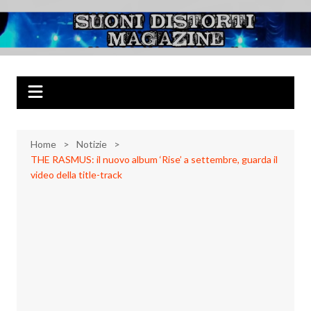
Salta
al
Suoni Distorti
Musica Rock, Metal, Punk e varie sonorità alternative
contenuto
Magazine
Home
Notizie
THE RASMUS: il nuovo album ‘Rise’ a settembre, guarda il
video della title-track