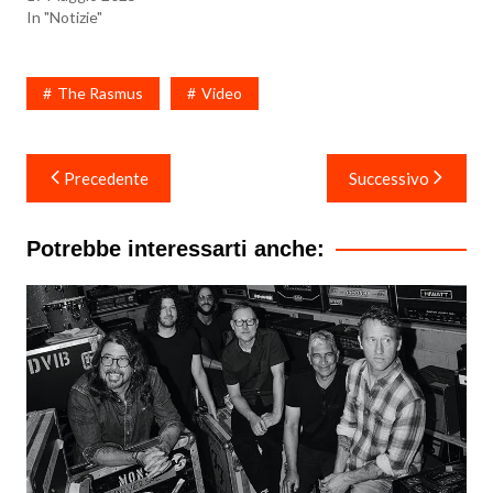
In "Notizie"
The Rasmus
Video
Navigazione
Precedente
Successivo
articoli
Potrebbe interessarti anche: