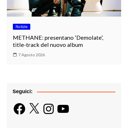
Notizie
METHANE: presentano ‘Demolate’,
title-track del nuovo album
7 Agosto 2026
Seguici:
Facebook
X
Instagram
YouTube