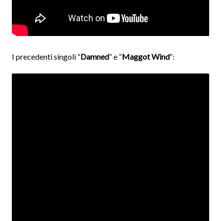
I precedenti singoli “
Damned
” e “
Maggot
Wind
“: