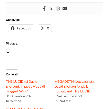
Condividi:
Facebook
X
Mi piace:
Caricamento
in
corso…
Correlati
THE LUCID (di David
MEGADETH: L’ex bassista
Ellefson): il nuovo video di
David Ellefson fonda la
‘Maggot Wind’
nuova band THE LUCID
31 Dicembre 2025
5 Settembre 2021
In "Notizie"
In "Notizie"