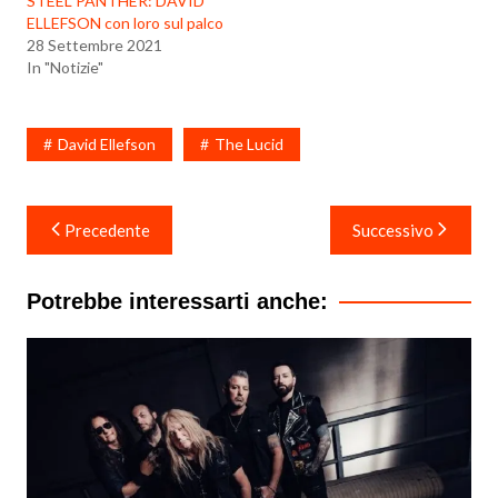
STEEL PANTHER: DAVID
ELLEFSON con loro sul palco
28 Settembre 2021
In "Notizie"
David Ellefson
The Lucid
Navigazione
Precedente
Successivo
articoli
Potrebbe interessarti anche: