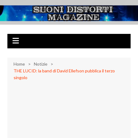
Salta
al
Suoni Distorti
Musica Rock, Metal, Punk e varie sonorità alternative
contenuto
Magazine
Home
Notizie
THE LUCID: la band di David Ellefson pubblica il terzo
singolo