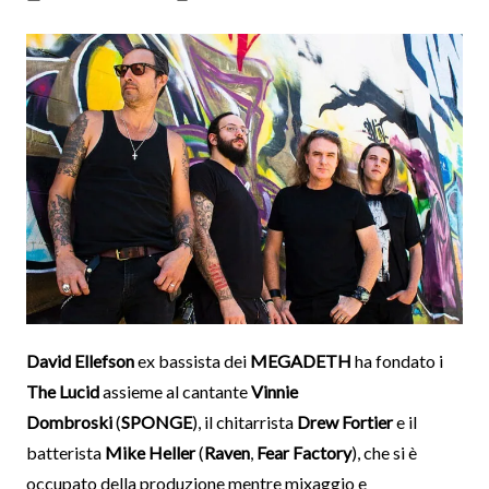
David
Ellefson
ex bassista dei
MEGADETH
ha fondato i
The Lucid
assieme al cantante
Vinnie
Dombroski
(
SPONGE
), il chitarrista
Drew
Fortier
e il
batterista
Mike
Heller
(
Raven
,
Fear Factory
), che si è
occupato della produzione mentre mixaggio e