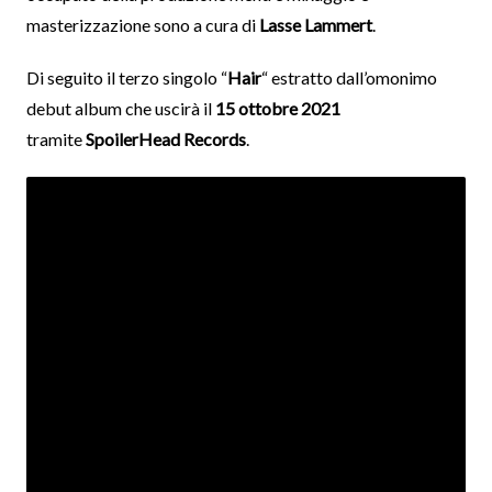
masterizzazione sono a cura di
Lasse
Lammert
.
Di seguito il terzo singolo “
Hair
“ estratto dall’omonimo
debut album che uscirà il
15 ottobre 2021
tramite
SpoilerHead
Records
.