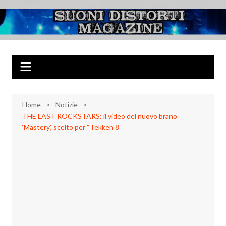
Salta
al
Suoni Distorti
Musica Rock, Metal, Punk e varie sonorità alternative
contenuto
Magazine
Home
Notizie
THE LAST ROCKSTARS: il video del nuovo brano
‘Mastery’, scelto per “Tekken 8”