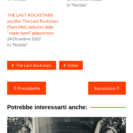
In "Notizie"
THE LAST ROCKSTARS:
ascolta ‘The Last Rockstars
(Paris Mix)’, debutto della
“super band” giapponese
24 Dicembre 2022
In "Notizie"
The Last Rockstars
Video
Navigazione
Precedente
Successivo
articoli
Potrebbe interessarti anche: