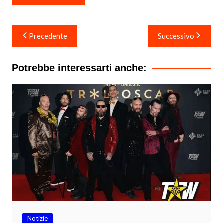
Navigazione
Precedente
Successivo
articoli
Potrebbe interessarti anche:
Notizie