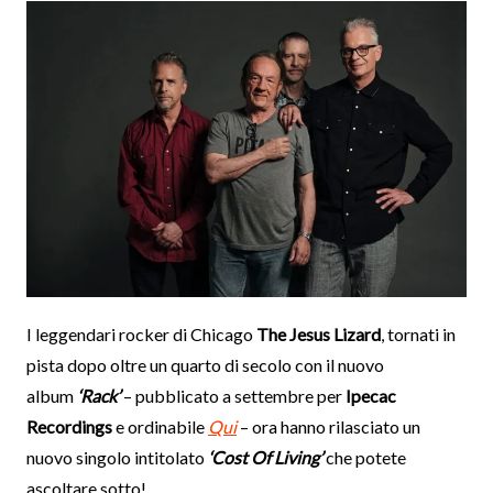
I leggendari rocker di Chicago
The Jesus Lizard
, tornati in
pista dopo oltre un quarto di secolo con il nuovo
album
‘Rack’
– pubblicato a settembre per
Ipecac
Recordings
e ordinabile
Qui
– ora hanno rilasciato un
nuovo singolo intitolato
‘Cost Of Living’
che potete
ascoltare sotto!