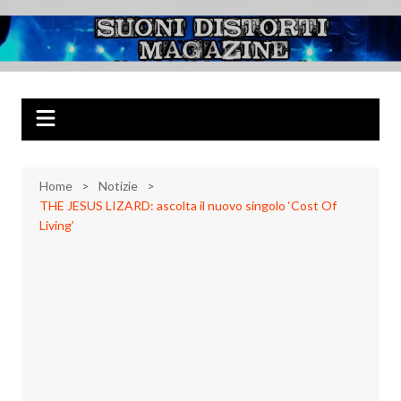
Salta
al
Suoni Distorti
Musica Rock, Metal, Punk e varie sonorità alternative
contenuto
Magazine
Home
Notizie
THE JESUS LIZARD: ascolta il nuovo singolo ‘Cost Of
Living’