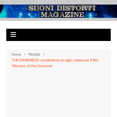
Salta
al
Suoni Distorti
Musica Rock, Metal, Punk e varie sonorità alternative
contenuto
Magazine
Home
Notizie
THE DARKNESS: condividono la sigla creata per il film
‘Masters of the Universe’