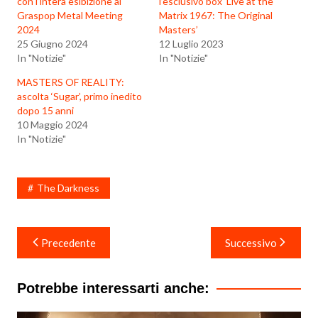
con l’intera esibizione al
l’esclusivo box ‘Live at the
Graspop Metal Meeting
Matrix 1967: The Original
2024
Masters’
25 Giugno 2024
12 Luglio 2023
In "Notizie"
In "Notizie"
MASTERS OF REALITY:
ascolta ‘Sugar’, primo inedito
dopo 15 anni
10 Maggio 2024
In "Notizie"
The Darkness
Navigazione
Precedente
Successivo
articoli
Potrebbe interessarti anche: