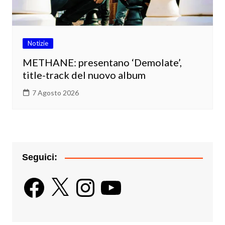
Notizie
METHANE: presentano ‘Demolate’,
title-track del nuovo album
7 Agosto 2026
Seguici:
Facebook
X
Instagram
YouTube