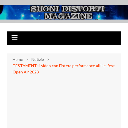
Salta
al
Suoni Distorti
Musica Rock, Metal, Punk e varie sonorità alternative
contenuto
Magazine
Home
Notizie
TESTAMENT: il video con l’intera performance all’Hellfest
Open Air 2023