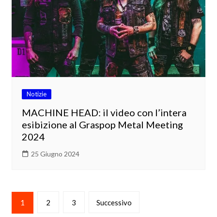
Notizie
MACHINE HEAD: il video con l’intera
esibizione al Graspop Metal Meeting
2024
25 Giugno 2024
Paginazione
1
2
3
Successivo
degli