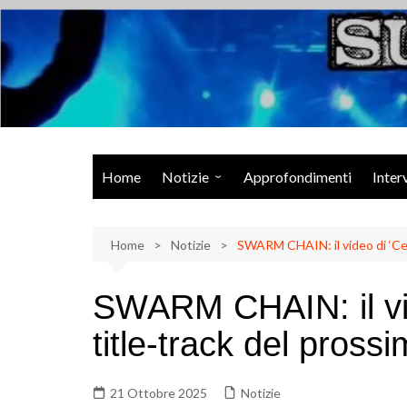
Salta
al
contenuto
Musica Rock, Metal, Punk e varie sonorità alternative
Home
Notizie
Approfondimenti
Inter
Rock Talk
Home
Eventi
Notizie
SWARM CHAIN: il video di ‘Cer
Video
SWARM CHAIN: il vi
Libri
title-track del pross
21 Ottobre 2025
Notizie