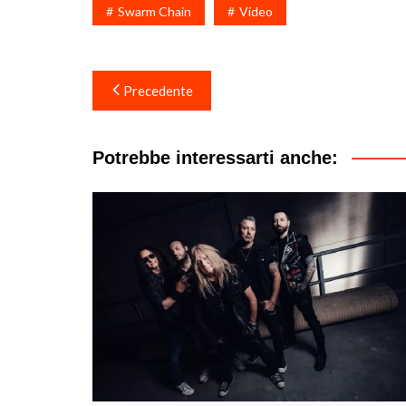
Swarm Chain
Video
Navigazione
Precedente
articoli
Potrebbe interessarti anche: