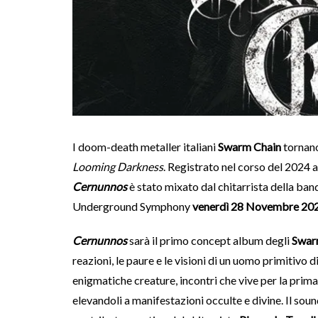
I doom-death metaller italiani
Swarm Chain
tornano
Looming Darkness
. Registrato nel corso del 2024 a
Cernunnos
è stato mixato dal chitarrista della ba
Underground Symphony
venerdì 28 Novembre 20
Cernunnos
sarà il primo concept album degli
Swar
reazioni, le paure e le visioni di un uomo primitivo d
enigmatiche creature, incontri che vive per la prim
elevandoli a manifestazioni occulte e divine. Il soun