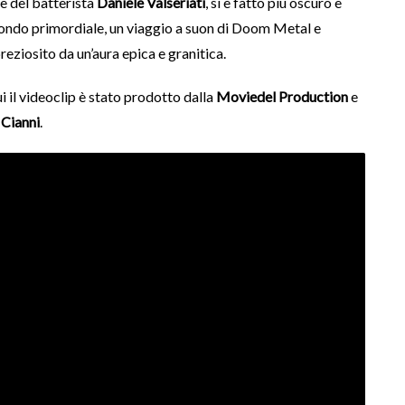
e del batterista
Daniele Valseriati
, si è fatto più oscuro e
mondo primordiale, un viaggio a suon di Doom Metal e
eziosito da un’aura epica e granitica.
ui il videoclip è stato prodotto dalla
Moviedel Production
e
 Cianni
.