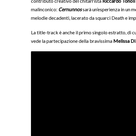
contributo creativo del chitarrista
Riccardo Tonoli
malinconico:
Cernunnos
sarà un’esperienza in un 
melodie decadenti, lacerato da squarci Death e impr
La title-track è anche il primo singolo estratto, di c
vede la partecipazione della bravissima
Melissa Di