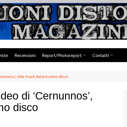
Suoni Distorti Ma
viste
Recensioni
Report/Photoreport
Contatti
Photogallery da Facebook
Staff
nunnos’, title-track del prossimo disco
deo di ‘Cernunnos’,
imo disco