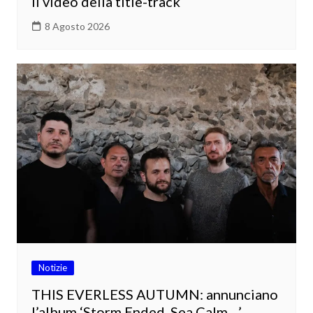
il video della title-track
8 Agosto 2026
Notizie
THIS EVERLESS AUTUMN: annunciano
l’album ‘Storm Ended, Sea Calm…’