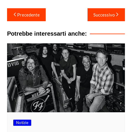
Navigazione
Precedente
Successivo
articoli
Potrebbe interessarti anche:
Notizie