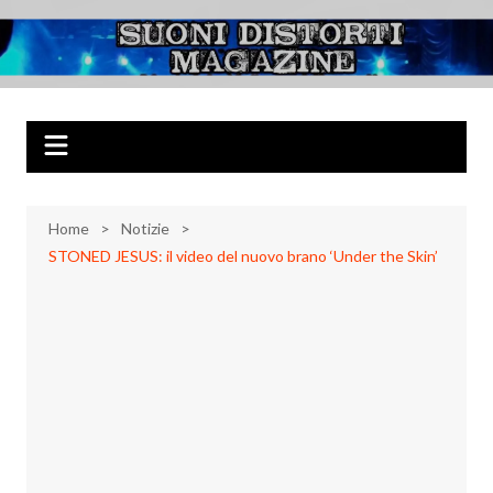
Salta
al
Suoni Distorti
Musica Rock, Metal, Punk e varie sonorità alternative
contenuto
Magazine
Home
Notizie
STONED JESUS: il video del nuovo brano ‘Under the Skin’