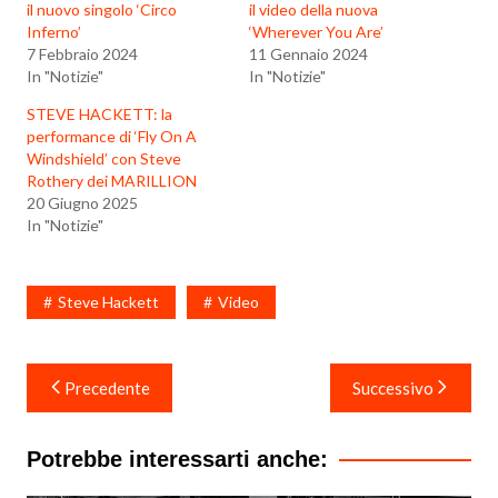
il nuovo singolo ‘Circo
il video della nuova
Inferno’
‘Wherever You Are’
7 Febbraio 2024
11 Gennaio 2024
In "Notizie"
In "Notizie"
STEVE HACKETT: la
performance di ‘Fly On A
Windshield’ con Steve
Rothery dei MARILLION
20 Giugno 2025
In "Notizie"
Steve Hackett
Video
Navigazione
Precedente
Successivo
articoli
Potrebbe interessarti anche: