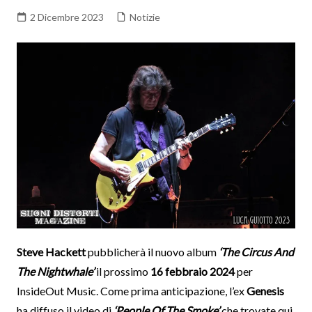
2 Dicembre 2023
Notizie
Steve Hackett
pubblicherà il nuovo album
‘The Circus And
The Nightwhale’
il prossimo
16 febbraio 2024
per
InsideOut Music. Come prima anticipazione, l’ex
Genesis
ha diffuso il video di
‘People Of The Smoke’
che trovate qui