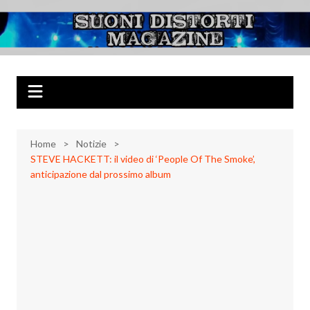
Salta
al
Suoni Distorti
Musica Rock, Metal, Punk e varie sonorità alternative
contenuto
Magazine
Home
Notizie
STEVE HACKETT: il video di ‘People Of The Smoke’,
anticipazione dal prossimo album