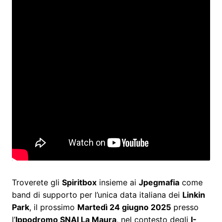
Troverete gli
Spiritbox
insieme ai
Jpegmafia
come
band di supporto per l’unica data italiana dei
Linkin
Park
, il prossimo
Martedì 24 giugno 2025
presso
l’
Ippodromo SNAI La Maura
, nel contesto degli
I-