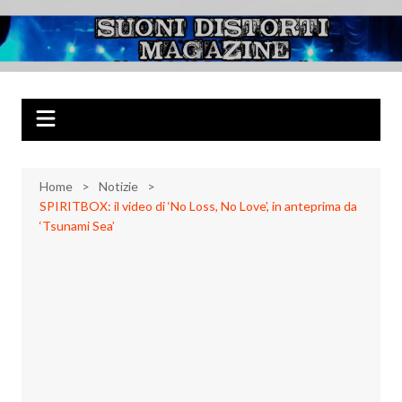
Salta
al
Suoni Distorti
Musica Rock, Metal, Punk e varie sonorità alternative
contenuto
Magazine
Home
Notizie
SPIRITBOX: il video di ‘No Loss, No Love’, in anteprima da
‘Tsunami Sea’