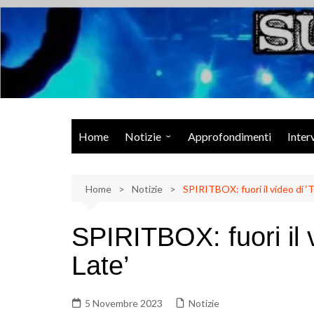
Salta
al
contenuto
Musica Rock, Metal, Punk e varie sonorità alternative
Home
Notizie
Approfondimenti
Inter
Rock Talk
Home
Eventi
Notizie
SPIRITBOX: fuori il video di ‘
Video
SPIRITBOX: fuori il 
Libri
Late’
5 Novembre 2023
Notizie