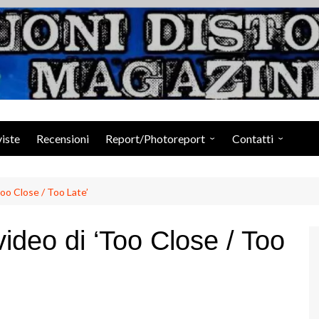
Suoni Distorti Ma
viste
Recensioni
Report/Photoreport
Contatti
Photogallery da Facebook
Staff
Too Close / Too Late’
video di ‘Too Close / Too